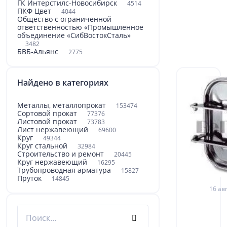
ГК Интерстилс-Новосибирск
4514
ПКФ Цвет
4044
Общество с ограниченной
ответственностью «Промышленное
объединение «СибВостокСталь»
3482
БВБ-Альянс
2775
Найдено в категориях
Металлы, металлопрокат
153474
Сортовой прокат
77376
Листовой прокат
73783
Лист нержавеющий
69600
Круг
49344
Круг стальной
32984
Строительство и ремонт
20445
Круг нержавеющий
16295
Трубопроводная арматура
15827
Пруток
14845
16 авг