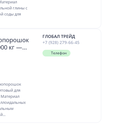
 Материал
льной глины с
й соды для
ГЛОБАЛ ТРЕЙД
нопорошок
+7 (928) 279-66-45
00 кг —
ия скважин
Телефон
инопорошок
итовый для
. Материал
оллоидальных
альным
...