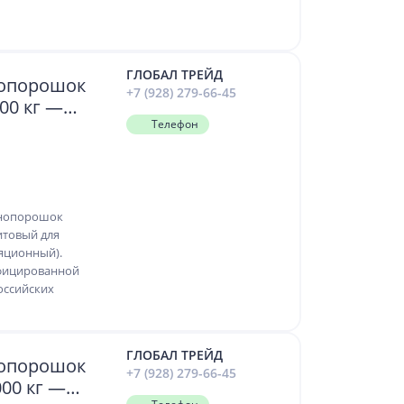
ГЛОБАЛ ТРЕЙД
нопорошок
+7 (928) 279-66-45
00 кг —
ия скважин
Телефон
ощений
инопорошок
товый для
яционный).
фицированной
оссийских
ГЛОБАЛ ТРЕЙД
нопорошок
+7 (928) 279-66-45
00 кг —