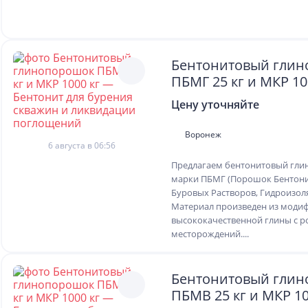
Бентонитовый гли
ПБМГ 25 кг и МКР 10
Бентонит для бурен
Цену уточняйте
и ликвидации погл
Воронеж
6 августа в 06:56
Предлагаем бентонитовый гл
марки ПБМГ (Порошок Бентони
Буровых Растворов, Гидроизол
Материал произведен из моди
высококачественной глины с р
месторождений....
Бентонитовый гли
ПБМВ 25 кг и МКР 10