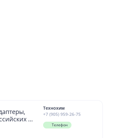
Технохим
даптеры,
+7 (905) 959-26-75
ссийских и
в
Телефон