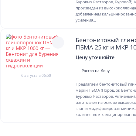
Буровых Растворов, Буровой).
произведен из высококоллоида
добавлением кальцинированно
усиления...
Бентонитовый гли
ПБМА 25 кг и МКР 10
Бентонит для бурен
Цену уточняйте
и гидроизоляции
Ростов-на-Дону
6 августа в 06:50
Предлагаем бентонитовый гл
марки ПБМА (Порошок Бентон
Буровых Растворов, Активный)
изготовлен на основе высокок
глин и модифицирован миним
количеством кальцинированной