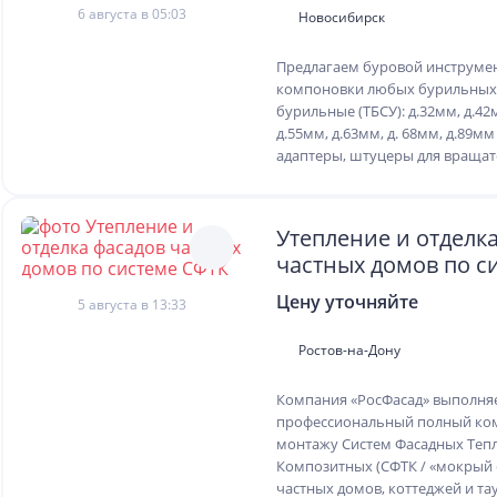
6 августа в 05:03
Новосибирск
Предлагаем буровой инструмен
компоновки любых бурильных 
бурильные (ТБСУ): д.32мм, д.42
д.55мм, д.63мм, д. 68мм, д.89мм 
адаптеры, штуцеры для вращате
Утепление и отделк
частных домов по с
СФТК
Цену уточняйте
5 августа в 13:33
Ростов-на-Дону
Компания «РосФасад» выполня
профессиональный полный ком
монтажу Систем Фасадных Теп
Композитных (СФТК / «мокрый 
частных домов, коттеджей и та