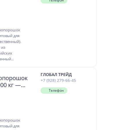
ия скважин
Телефон
 в грунте"
инопорошок
итовый для
ественный).
 из
ийских
нный...
ГЛОБАЛ ТРЕЙД
нопорошок
+7 (928) 279-66-45
00 кг —
ия скважин
Телефон
инопорошок
итовый для