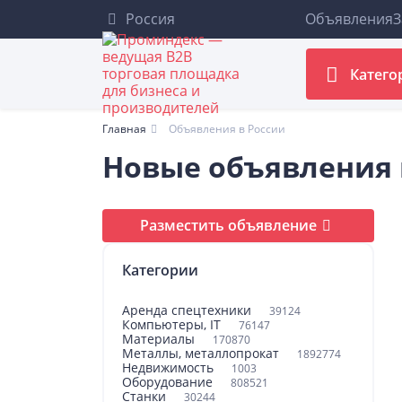
Россия
Объявления
З
Катего
Главная
Объявления в России
Новые объявления
Разместить объявление
Категории
Аренда спецтехники
39124
Компьютеры, IT
76147
Материалы
170870
Металлы, металлопрокат
1892774
Недвижимость
1003
Оборудование
808521
Станки
30244