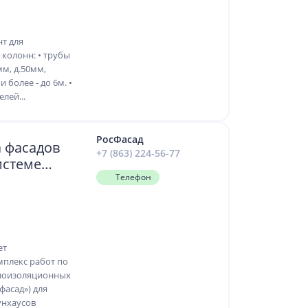
т для
колонн: • трубы
мм, д.50мм,
и более - до 6м. •
лей...
РосФасад
а фасадов
+7 (863) 224-56-77
истеме
Телефон
ет
плекс работ по
лоизоляционных
фасад») для
унхаусов