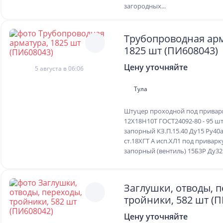
загородных...
Трубопроводная арм
1825 шт (ПИ608043)
Цену уточняйте
5 августа в 06:06
Тула
Штуцер проходной под приварк
12Х18Н10Т ГОСТ24092-80 - 95 ш
запорный КЗ.П.15.40 Ду15 Ру40
ст.18ХГТ А исп.ХЛ1 под приварк
запорный (вентиль) 15Б3Р Ду32 Р
Заглушки, отводы, 
тройники, 582 шт (
Цену уточняйте