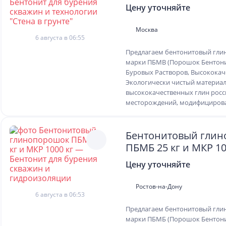
Бентонит для бурен
Цену уточняйте
и технологии "Стена
Москва
6 августа в 06:55
Предлагаем бентонитовый гл
марки ПБМВ (Порошок Бентон
Буровых Растворов, Высококач
Экологически чистый материал
высококачественных глин росс
месторождений, модифицирова
Бентонитовый гли
ПБМБ 25 кг и МКР 10
Бентонит для бурен
Цену уточняйте
и гидроизоляции
Ростов-на-Дону
6 августа в 06:53
Предлагаем бентонитовый гл
марки ПБМБ (Порошок Бентон