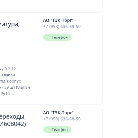
АО "ТЭК-Торг"
атура,
+7 (958) 636-68-50
Телефон
у 3-2-12
т Клапан
атм. корпус
у - 59 шт Клапан
у16 -...
АО "ТЭК-Торг"
переходы,
+7 (958) 636-68-50
ПИ608042)
Телефон