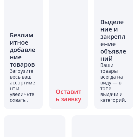
Выделе
ние и
Безлим
закрепл
итное
ение
добавле
объявле
ние
ний
товаров
Ваши
Загрузите
товары
весь ваш
всегда на
ассортиме
виду — в
нт и
топе
Оставит
увеличьте
выдачи и
ь заявку
охваты.
категорий.
Базовый