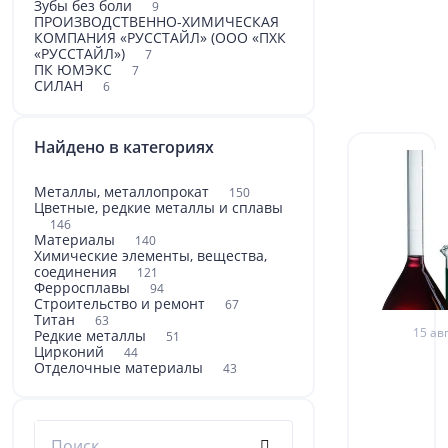
Зубы без боли
9
ПРОИЗВОДСТВЕННО-ХИМИЧЕСКАЯ
КОМПАНИЯ «РУССТАЙЛ» (ООО «ПХК
«РУССТАЙЛ»)
7
ПК ЮМЭКС
7
СИЛАН
6
Найдено в категориях
Металлы, металлопрокат
150
Цветные, редкие металлы и сплавы
146
Материалы
140
Химические элементы, вещества,
соединения
121
Ферросплавы
94
Строительство и ремонт
67
Титан
63
15 авг
Редкие металлы
51
Цирконий
44
Отделочные материалы
43