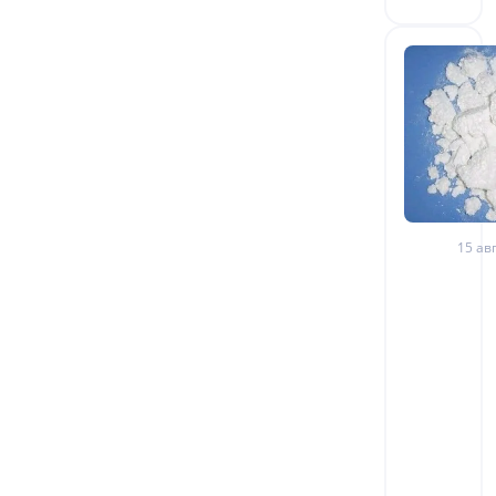
15 авг