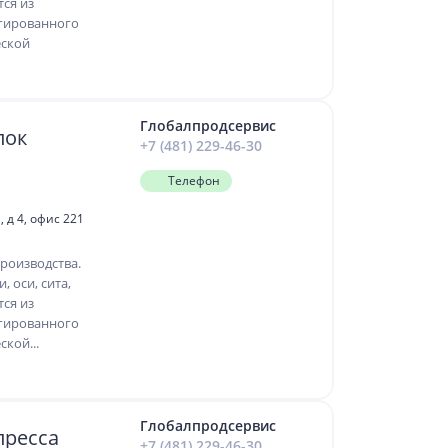
тся из
гированного
еской
Глобалпродсервис
лок
+7 (481) 229-46-30
Телефон
 д 4, офис 221
роизводства.
, оси, сита,
тся из
гированного
кой...
Глобалпродсервис
пресса
+7 (481) 229-46-30