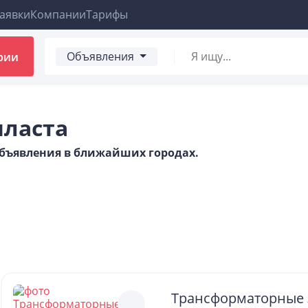
аявки
Компании
Тарифы
Объявления
рии
пласта
 объявления в ближайших городах.
Трансформаторные 