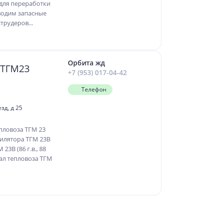
для переработки
водим запасные
трудеров...
Орбита жд
 ТГМ23
+7 (953) 017-04-42
Телефон
зд, д 25
пловоза ТГМ 23
тилятора ТГМ 23В
3В (86 г.в., 88
вал тепловоза ТГМ