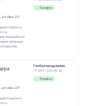
Телефон
 д 4, офис 221
зработчиком и
ого и
для переработки
водим запасные
лопрессов...
Глобалпродсервис
дера
+7 (481) 229-46-30
Телефон
 д 4, офис 221
зработчиком и
ого и