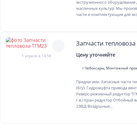
экструзионного оборудования 
масличных культур. Мы произ
части и комплектующие для экс
Запчасти тепловоза
Цену уточняйте
1 апреля в 14:58
г Чебоксары, Монтажный прое
Предлагаем: Запасные части те
(б/у): Гидромуфта привода вен
Реверс-режимный редуктор ТГМ 2
г.в.) Кран редуктор Отбойный 
23В;Д Воздушные...