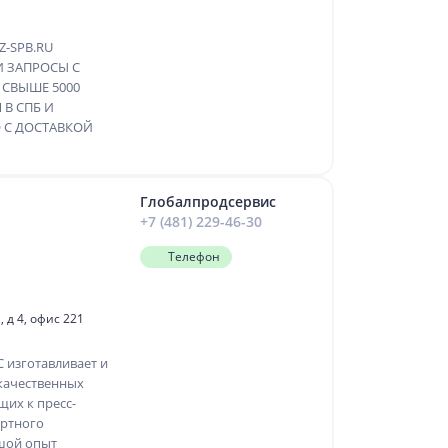
-SPB.RU
И ЗАПРОСЫ С
 СВЫШЕ 5000
В СПБ И
 С ДОСТАВКОЙ
Глобалпродсервис
+7 (481) 229-46-30
Телефон
 д 4, офис 221
изготавливает и
качественных
щих к пресс-
ортного
шой опыт