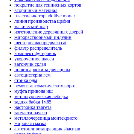
покрытие для теннисных кортов
вторичный материал
пластификатор additive mortar
линия производства щебня
магический шар
изготовление деревянных дверей
жирорастворимый индулин
шестерня распредвала cat
фильтр распределитель
комплект футеровок
укороченное шасси
вагончик склад
пошив арлекина для сцены
автоцистерна гсм
стойка бдм
ремонт автоматических ворот
муфта привода нш
металлургическая лебедка
задняя бабка 1м65
настройка таргета
запчасти naveco
металлочерепица монтекристо
жировая смазка
автотопливозаправщик shacman