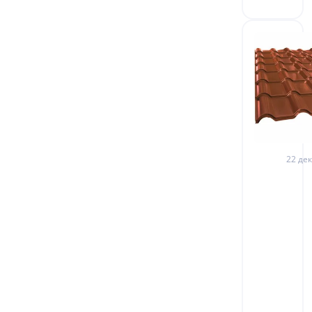
22 дек