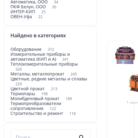
Автоматика, ООО
34
ПКФ Белун, ООО
30
ИНТЕР-КИП
25
ОВЕН-Уфа
22
Найдено в категориях
Оборудование
372
Измерительные приборы и
автоматика (КИП и А)
341
Теплоизмерительные приборы
326
Металлы, металлопрокат
245
Цветные, редкие металлы и сплавы
229
Цветной прокат
213
Термопары
198
Молибденовый прокат
189
1 сент
Термопреобразователи
сопротивления
122
Строительство и ремонт
118