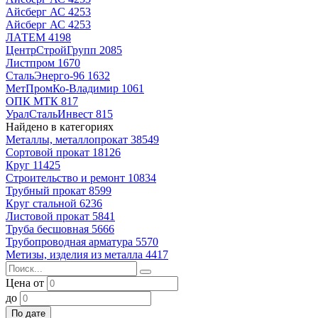
Айсберг АС
4253
Айсберг АС
4253
ЛАТЕМ
4198
ЦентрСтройГрупп
2085
Листпром
1670
СтальЭнерго-96
1632
МетПромКо-Владимир
1061
ОПК МТК
817
УралСтальИнвест
815
Найдено в категориях
Металлы, металлопрокат
38549
Сортовой прокат
18126
Круг
11425
Строительство и ремонт
10834
Трубный прокат
8599
Круг стальной
6236
Листовой прокат
5841
Труба бесшовная
5666
Трубопроводная арматура
5570
Метизы, изделия из металла
4417
Цена от
до
По дате