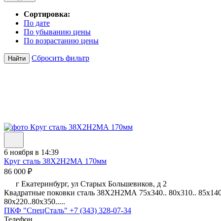
Сортировка:
По дате
По убыванию цены
По возрастанию цены
Сбросить фильтр
Найти
6 ноября в 14:39
Круг сталь 38Х2Н2МА 170мм
86 000 ₽
г Екатеринбург, ул Старых Большевиков, д 2
Квадратные поковки сталь 38Х2Н2МА 75х340.. 80х310.. 85х140.. 9
80х220..80х350.....
ПКФ "СпецСталь"
+7 (343) 328-07-34
Телефон