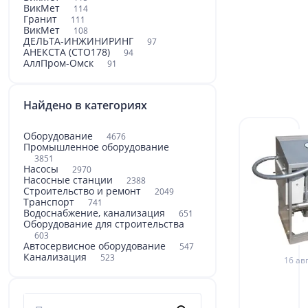
ВикМет
114
Гранит
111
ВикМет
108
ДЕЛЬТА-ИНЖИНИРИНГ
97
АНЕКСТА (СТО178)
94
АллПром-Омск
91
Найдено в категориях
Оборудование
4676
Промышленное оборудование
3851
Насосы
2970
Насосные станции
2388
Строительство и ремонт
2049
Транспорт
741
Водоснабжение, канализация
651
Оборудование для строительства
603
Автосервисное оборудование
547
Канализация
523
16 авг