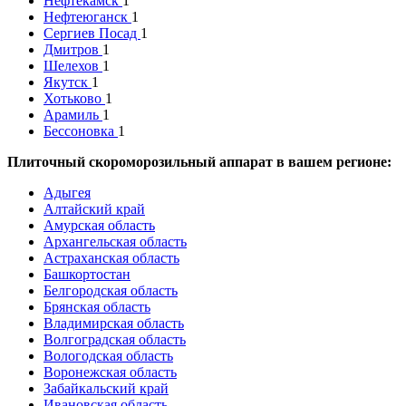
Нефтекамск
1
Нефтеюганск
1
Сергиев Посад
1
Дмитров
1
Шелехов
1
Якутск
1
Хотьково
1
Арамиль
1
Бессоновка
1
Плиточный скороморозильный аппарат в вашем регионе:
Адыгея
Алтайский край
Амурская область
Архангельская область
Астраханская область
Башкортостан
Белгородская область
Брянская область
Владимирская область
Волгоградская область
Вологодская область
Воронежская область
Забайкальский край
Ивановская область