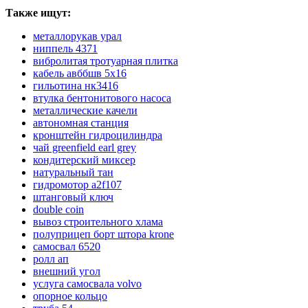
Также ищут:
металлорукав урал
ниппель 4371
вибролитая тротуарная плитка
кабель авббшв 5х16
гильотина нк3416
втулка бентонитового насоса
металлические качели
автономная станция
кронштейн гидроцилиндра
чай greenfield earl grey
кондитерский миксер
натуральный тан
гидромотор a2f107
штанговый ключ
double coin
вывоз строительного хлама
полуприцеп борт штора krone
самосвал 6520
ролл ап
внешний угол
услуга самосвала volvo
опорное кольцо