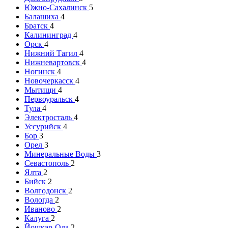
Южно-Сахалинск
5
Балашиха
4
Братск
4
Калининград
4
Орск
4
Нижний Тагил
4
Нижневартовск
4
Ногинск
4
Новочеркасск
4
Мытищи
4
Первоуральск
4
Тула
4
Электросталь
4
Уссурийск
4
Бор
3
Орел
3
Минеральные Воды
3
Севастополь
2
Ялта
2
Бийск
2
Волгодонск
2
Вологда
2
Иваново
2
Калуга
2
Йошкар-Ола
2