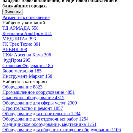
найдено 10000 объявлений, и ещё 10000 объявлений в
ближайших городах.
Фильтры
Разместить объявление
Найдено у компаний
ТД АРМАДА
558
Компания АльПром
414
МЕДЛИГА»
393
ГК Трек Техно
391
АРВИК
308
ПКФ Арсенал Кама
306
ФудПром
295
Стальная Федерация
185
Бюро металлов
185
Инструмент-Маркет
158
Найдено в категориях
Оборудование
8823
Промышленное оборудование
4851
Сварочное оборудование
4315
Оборудование для сферы услуг
2909
Строительство и ремонт
1857
Оборудование для строительства
1294
Оборудование для отделочных работ
1254
Медицинское оборудование, медтехника
1251
Оборудование для общепита, пищевое оборудование
1106