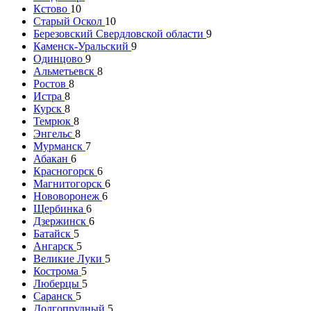
Кстово
10
Старый Оскол
10
Березовский Свердловской области
9
Каменск-Уральский
9
Одинцово
9
Альметьевск
8
Ростов
8
Истра
8
Курск
8
Темрюк
8
Энгельс
8
Мурманск
7
Абакан
6
Красногорск
6
Магнитогорск
6
Нововоронеж
6
Щербинка
6
Дзержинск
6
Батайск
5
Ангарск
5
Великие Луки
5
Кострома
5
Люберцы
5
Саранск
5
Долгопрудный
5