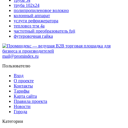
труба 54
труба 102х24
полипропиленовое волокно
колонный аппарат
услуги рефрижератора
тепловоз тгм 4а
частотный преобразователь fuji
футеровочная гайка
mail@promindex.ru
Пользователю
Вход
О проекте
Контакты
Тарифы
Карта сайта
Правила проекта
Новости
Города
Категории