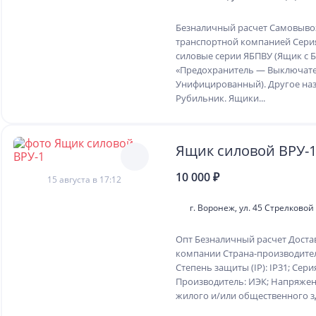
Безналичный расчет Самовывоз
транспортной компанией Серия
силовые серии ЯБПВУ (Ящик с 
«Предохранитель — Выключат
Унифицированный). Другое на
Рубильник. Ящики...
Ящик силовой ВРУ-
10 000 ₽
15 августа в 17:12
г. Воронеж, ул. 45 Стрелковой
Опт Безналичный расчет Доста
компании Страна-производител
Степень защиты (IP): IP31; Сери
Производитель: ИЭК; Напряжени
жилого и/или общественного зд