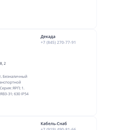
Декада
+7 (845) 270-77-91
8, 2
т, Безналичный
ранспортной
ерия: ЯРП; 1.
ЯВЗ-31; 630 IP54
Кабель-Снаб
+7 (919) 490-81-66