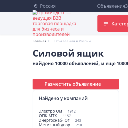
Россия
Объявления
З
Катего
Главная
Объявления в России
Силовой ящик
найдено 10000 объявлений, и ещё 100
Разместить объявление
Найдено у компаний
Электро Ом
1912
ОПК МТК
1157
Энергоснаб-Юг
243
Метизный двор
210