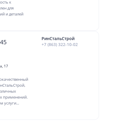
ость к
лен для
ий и деталей
РинСтальСтрой
45
+7 (863) 322-10-02
а, 17
кокачественный
нСтальСтрой,
азличных
х применений.
 услуги...