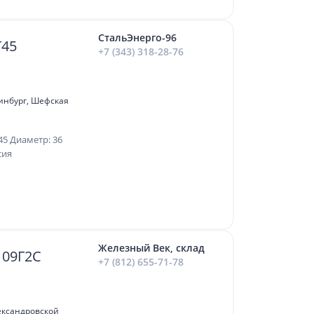
СтальЭнерго-96
Т45
+7 (343) 318-28-76
ринбург, Шефская
45 Диаметр: 36
сия
Железный Век, склад
 09Г2С
+7 (812) 655-71-78
ександровской