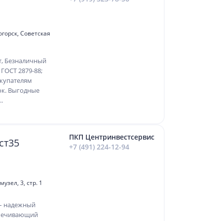
горск, Советская
т, Безналичный
 ГОСТ 2879-88;
окупателям
ок. Выгодные
.
ПКП Центринвестсервис
ст35
+7 (491) 224-12-94
зел, 3, стр. 1
 – надежный
спечивающий