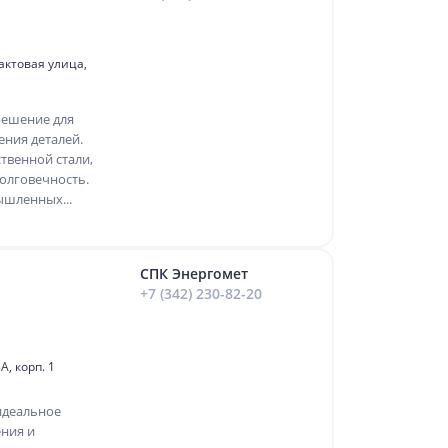
актовая улица,
решение для
ения деталей.
твенной стали,
олговечность.
ышленных...
СПК Энергомет
+7 (342) 230-82-20
, корп. 1
 идеальное
ния и