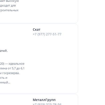
вает высокую
дходит для
троительных
Скат
+7 (977) 277-51-77
дный,
т20) — идеальное
ина от 5,7 до 6,1
м госрезерва.
сть и
нный...
МеталлГрупп
+7 (919) 323-78-56