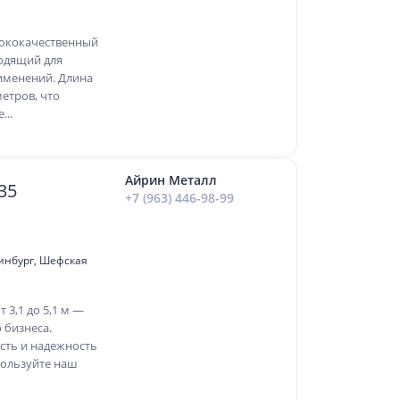
ысококачественный
одящий для
менений. Длина
метров, что
...
Айрин Металл
35
+7 (963) 446-98-99
ринбург, Шефская
 3,1 до 5,1 м —
 бизнеса.
сть и надежность
пользуйте наш