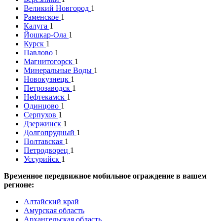
Великий Новгород
1
Раменское
1
Калуга
1
Йошкар-Ола
1
Курск
1
Павлово
1
Магнитогорск
1
Минеральные Воды
1
Новокузнецк
1
Петрозаводск
1
Нефтекамск
1
Одинцово
1
Серпухов
1
Дзержинск
1
Долгопрудный
1
Полтавская
1
Петродворец
1
Уссурийск
1
Временное передвижное мобильное ограждение в вашем
регионе:
Алтайский край
Амурская область
Архангельская область