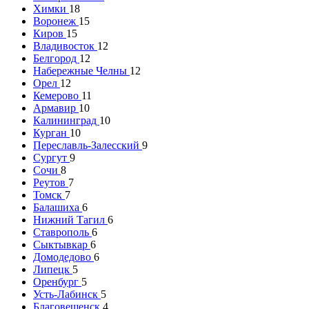
Химки
18
Воронеж
15
Киров
15
Владивосток
12
Белгород
12
Набережные Челны
12
Орел
12
Кемерово
11
Армавир
10
Калининград
10
Курган
10
Переславль-Залесский
9
Сургут
9
Сочи
8
Реутов
7
Томск
7
Балашиха
6
Нижний Тагил
6
Ставрополь
6
Сыктывкар
6
Домодедово
6
Липецк
5
Оренбург
5
Усть-Лабинск
5
Благовещенск
4