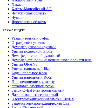
Хабаровский край
Хакасия
Ханты-Мансийский АО
Челябинская область
Чувашия
Ярославская область
Также ищут:
Разделительный буфер
Ограждения уличные
Демпфер угловой круглый
Унитаз подвесной Grohe
Демпфер стеновой рулонный
Демпфер стеновой из вспененного полиэтилена
Унитаз ORANS
Унитаз напольный Jika
Биде напольное Roca
Унитаз напольный Roca
Присоединение к унитазу
Установка лазерной резки
Замок Cyfral электромагнитный
Датчик магнитогерконовый
Электромеханический замок SLINEX
Защелка электромеханическая Cisa
Замок Cisa врезной