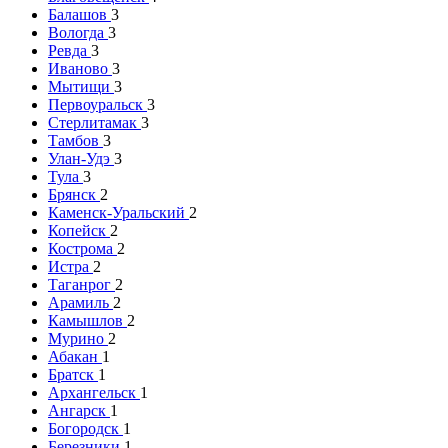
Балашов
3
Вологда
3
Ревда
3
Иваново
3
Мытищи
3
Первоуральск
3
Стерлитамак
3
Тамбов
3
Улан-Удэ
3
Тула
3
Брянск
2
Каменск-Уральский
2
Копейск
2
Кострома
2
Истра
2
Таганрог
2
Арамиль
2
Камышлов
2
Мурино
2
Абакан
1
Братск
1
Архангельск
1
Ангарск
1
Богородск
1
Березники
1