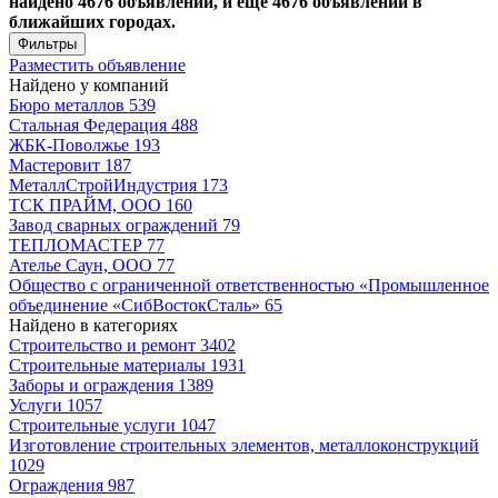
найдено 4676 объявлений, и ещё 4676 объявлений в
ближайших городах.
Фильтры
Разместить объявление
Найдено у компаний
Бюро металлов
539
Стальная Федерация
488
ЖБК-Поволжье
193
Мастеровит
187
МеталлСтройИндустрия
173
ТСК ПРАЙМ, ООО
160
Завод сварных ограждений
79
ТЕПЛОМАСТЕР
77
Ателье Саун, ООО
77
Общество с ограниченной ответственностью «Промышленное
объединение «СибВостокСталь»
65
Найдено в категориях
Строительство и ремонт
3402
Строительные материалы
1931
Заборы и ограждения
1389
Услуги
1057
Строительные услуги
1047
Изготовление строительных элементов, металлоконструкций
1029
Ограждения
987