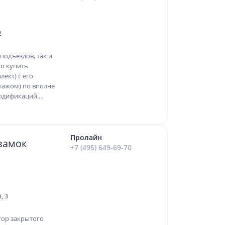
2
подъездов, так и
но купить
ект) с его
тажом) по вполне
дификаций....
Пролайн
замок
+7 (495) 649-69-70
, 3
тор закрытого