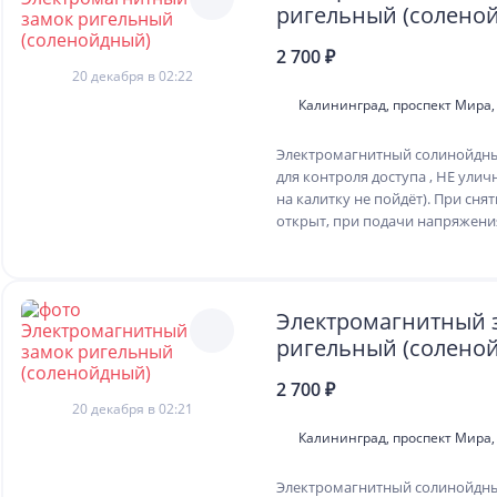
ригельный (солено
2 700 ₽
20 декабря в 02:22
Калининград, проспект Мира,
Электромагнитный солинойдны
для контроля доступа , НЕ улич
на калитку не пойдёт). При сн
открыт, при подачи напряжения
Электромагнитный 
ригельный (солено
2 700 ₽
20 декабря в 02:21
Калининград, проспект Мира,
Электромагнитный солинойдны