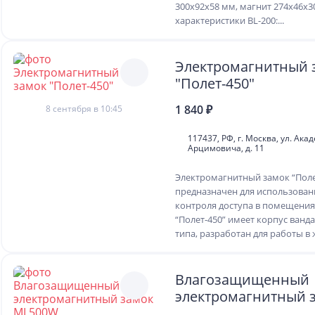
300х92х58 мм, магнит 274х46х
характеристики BL-200:...
Электромагнитный 
"Полет-450"
1 840 ₽
8 сентября в 10:45
117437, РФ, г. Москва, ул. Ака
Арцимовича, д. 11
Электромагнитный замок “Поле
предназначен для использован
контроля доступа в помещения
“Полет-450” имеет корпус ван
типа, разработан для работы в ж
Влагозащищенный
электромагнитный 
ML500W