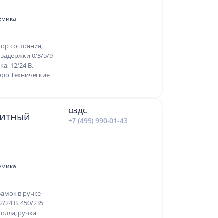
демика
тор состояния,
 задержки 0/3/5/9
а, 12/24 В,
ебро Технические
ОЗДС
нитный
+7 (499) 990-01-43
демика
амок в ручке
2/24 В, 450/235
Холла, ручка