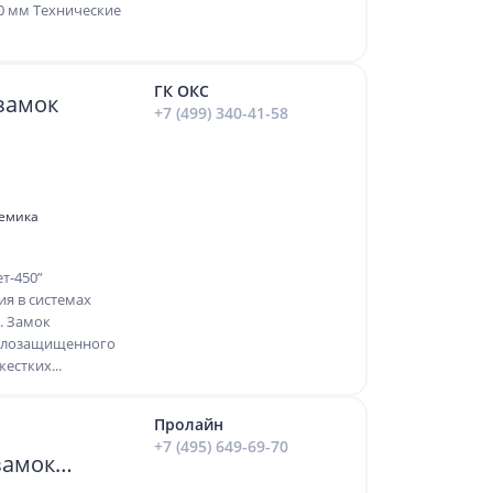
30 мм Технические
ГК ОКС
замок
+7 (499) 340-41-58
демика
т-450”
ия в системах
. Замок
далозащищенного
естких...
Пролайн
+7 (495) 649-69-70
замок