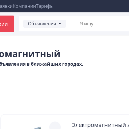
аявки
Компании
Тарифы
Объявления
рии
тромагнитный
 объявления в ближайших городах.
Электромагнитный 