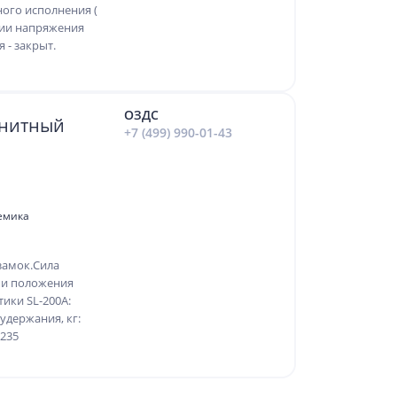
ного исполнения (
ятии напряжения
 - закрыт.
ОЗДС
гнитный
+7 (499) 990-01-43
демика
замок.Сила
а и положения
тики SL-200A:
удержания, кг:
/235