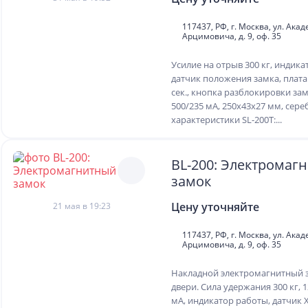
117437, РФ, г. Москва, ул. Ака
Арцимовича, д. 9, оф. 35
Усилие на отрыв 300 кг, индика
датчик положения замка, плата
сек., кнопка разблокировки замк
500/235 мA, 250x43x27 мм, сер
характеристики SL-200T:...
BL-200: Электромаг
замок
Цену уточняйте
21 мая в 19:23
117437, РФ, г. Москва, ул. Ака
Арцимовича, д. 9, оф. 35
Накладной электромагнитный з
двери. Сила удержания 300 кг, 1
мA, индикатор работы, датчик 