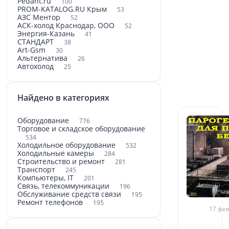
Pedant.ru
100
PROM-KATALOG.RU Крым
53
АЗС Ментор
52
АСК-холод Краснодар, ООО
52
Энергия-Казань
41
СТАНДАРТ
38
Art-Gsm
30
Альтернатива
26
Автохолод
25
Найдено в категориях
Оборудование
776
Торговое и складское оборудование
534
Холодильное оборудование
532
Холодильные камеры
284
Строительство и ремонт
281
Транспорт
245
Компьютеры, IT
201
Связь, телекоммуникации
196
Обслуживание средств связи
195
Ремонт телефонов
195
17 фев