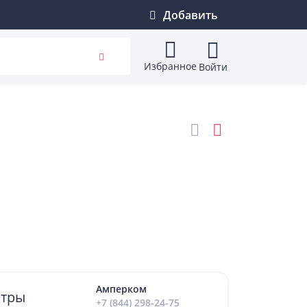
Добавить
Избранное
Войти
Амперком
тры
+7 (844) 298-24-75