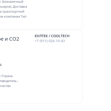
т, Безналичный
рьером, Доставка
ка транспортной
ком компании Тип
КУЛТЕК / COOLTECH
е и CO2
+7 (911) 026-10-83
ый
 Страна-
зводитель :
ачество