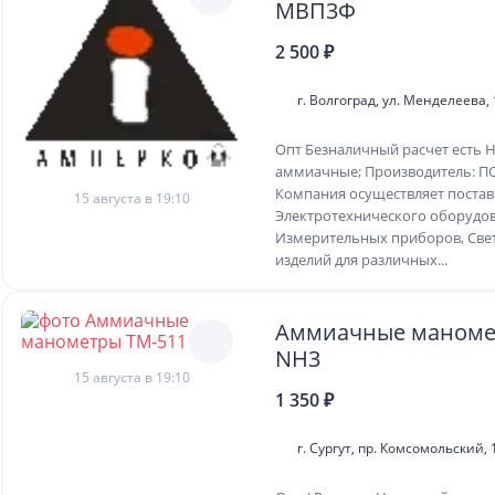
МВП3Ф
2 500 ₽
г. Волгоград, ул. Менделеева,
Опт Безналичный расчет есть 
аммиачные; Производитель: П
Компания осуществляет постав
15 августа в 19:10
Электротехнического оборудов
Измерительных приборов, Све
изделий для различных...
Аммиачные маноме
NH3
15 августа в 19:10
1 350 ₽
г. Сургут, пр. Комсомольский, 