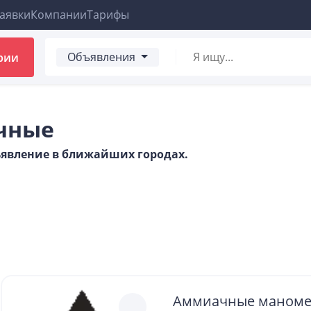
аявки
Компании
Тарифы
Объявления
рии
чные
бъявление в ближайших городах.
Аммиачные маноме