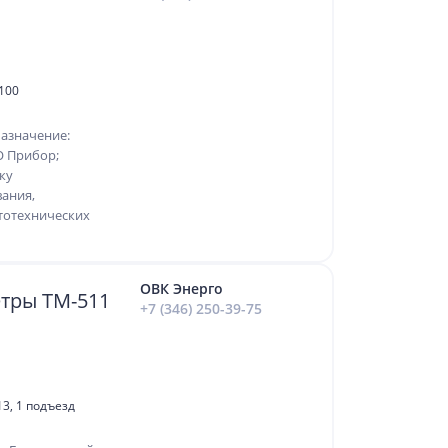
 100
Назначение:
О Прибор;
ку
ания,
тотехнических
ОВК Энерго
тры ТМ-511
+7 (346) 250-39-75
13, 1 подъезд