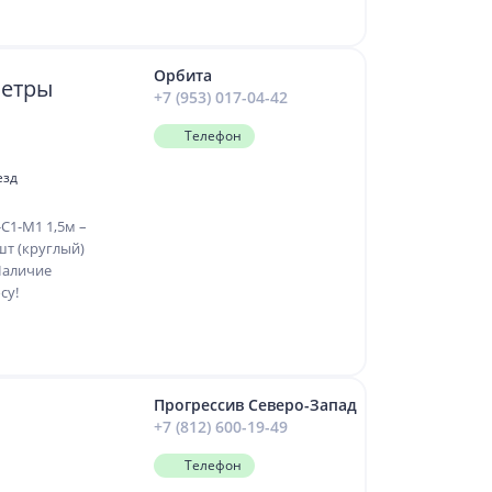
Орбита
метры
+7 (953) 017-04-42
Телефон
езд
С1-М1 1,5м –
шт (круглый)
Наличие
су!
Прогрессив Северо-Запад
+7 (812) 600-19-49
Телефон