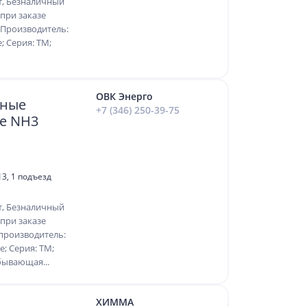
т, Безналичный
 при заказе
 Производитель:
 Серия: ТМ;
ОВК Энерго
чные
+7 (346) 250-39-75
е NH3
13, 1 подъезд
т, Безналичный
 при заказе
производитель:
; Серия: ТМ;
бывающая...
ХИММА