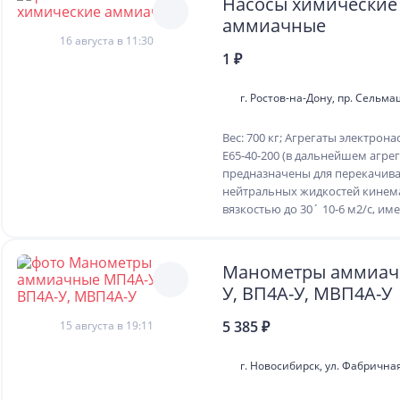
Насосы химические
аммиачные
16 августа в 11:30
1 ₽
г. Ростов-на-Дону, пр. Сельма
Вес: 700 кг; Агрегаты электрон
Е65-40-200 (в дальнейшем агре
предназначены для перекачив
нейтральных жидкостей кинем
вязкостью до 30´ 10-6 м2/с, им
Манометры аммиач
У, ВП4А-У, МВП4А-У
5 385 ₽
15 августа в 19:11
г. Новосибирск, ул. Фабричная