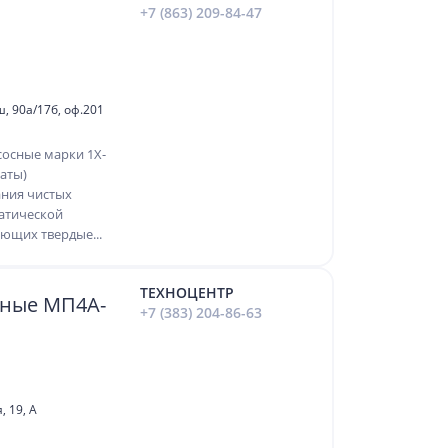
+7 (863) 209-84-47
ш, 90а/17б, оф.201
асосные марки 1Х-
гаты)
ания чистых
атической
еющих твердые...
ТЕХНОЦЕНТР
ные МП4А-
+7 (383) 204-86-63
, 19, А