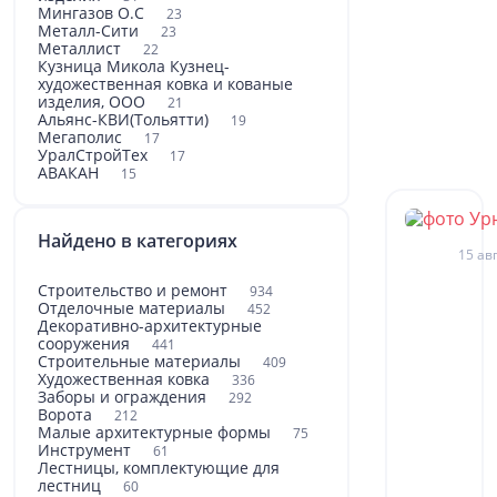
Мингазов О.С
23
Металл-Сити
23
Металлист
22
Кузница Микола Кузнец-
художественная ковка и кованые
изделия, ООО
21
Альянс-КВИ(Тольятти)
19
Мегаполис
17
УралСтройТех
17
АВАКАН
15
Найдено в категориях
15 авг
Строительство и ремонт
934
Отделочные материалы
452
Декоративно-архитектурные
сооружения
441
Строительные материалы
409
Художественная ковка
336
Заборы и ограждения
292
Ворота
212
Малые архитектурные формы
75
Инструмент
61
Лестницы, комплектующие для
лестниц
60