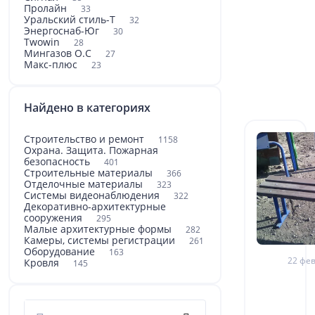
Пролайн
33
Уральский стиль-Т
32
Энергоснаб-Юг
30
Twowin
28
Мингазов О.С
27
Макс-плюс
23
Найдено в категориях
Строительство и ремонт
1158
Охрана. Защита. Пожарная
безопасность
401
Строительные материалы
366
Отделочные материалы
323
Системы видеонаблюдения
322
Декоративно-архитектурные
сооружения
295
Малые архитектурные формы
282
Камеры, системы регистрации
261
Оборудование
163
22 фев
Кровля
145