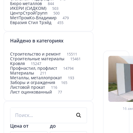
Бюро металлов
844
ИКЕРИ (СИДКОМ)
503
ЦентрСтройГрупп
500
МетПромКо-Владимир
479
Евразия Стил Трэйд
455
Найдено в категориях
Строительство и ремонт
15511
Строительные материалы
15461
Кровля
15247
Профнастил, профлист
14794
Материалы
211
Металлы, металлопрокат
193
Заборы и ограждения
165
Листовой прокат
116
Лист оцинкованный
77
16 авг
Цена от
до