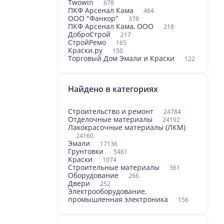
Twowin
678
ПКФ Арсенал Кама
464
ООО "Фанкор"
378
ПКФ Арсенал Кама, ООО
218
ДоброСтрой
217
СтройРемо
165
Краски.ру
150
Торговый Дом Эмали и Краски
122
Найдено в категориях
Строительство и ремонт
24784
Отделочные материалы
24192
Лакокрасочные материалы (ЛКМ)
24160
Эмали
17136
Грунтовки
5461
Краски
1074
Строительные материалы
361
Оборудование
266
Двери
252
Электрооборудование,
промышленная электроника
156