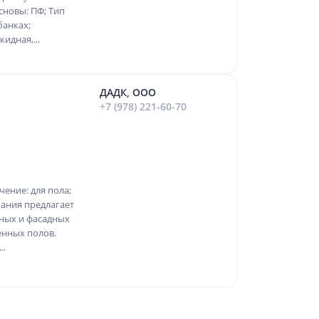
сновы: ПФ; Тип
банках;
идная,...
ДАДК, ООО
+7 (978) 221-60-70
чение: для пола;
ания предлагает
ных и фасадных
енных полов.
..