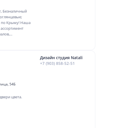
т, Безналичный
коглянцевые;
а по Крыму! Наша
 ассортимент
лов,...
Дизайн студия Natali
+7 (903) 858-52-51
лица, 54Б
двери цвета.