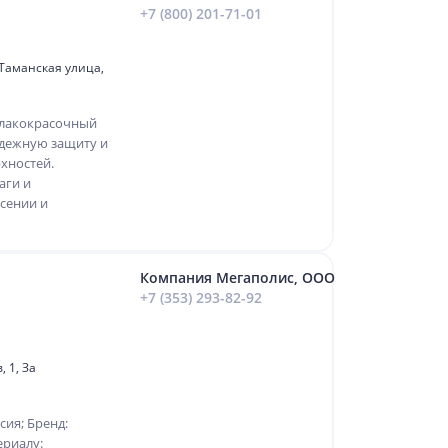
+7 (800) 201-71-01
 Таманская улица,
 лакокрасочный
дежную защиту и
хностей.
аги и
есении и
Компания Мегаполис, ООО
+7 (353) 293-82-92
, 1, За
сия; Бренд:
ериалу: