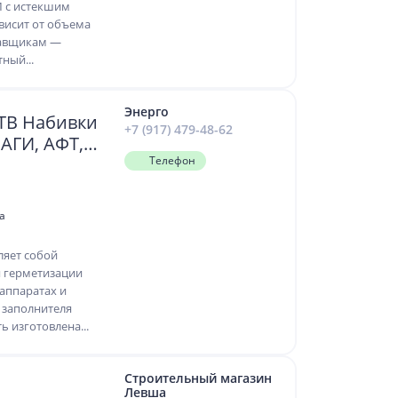
М с истекшим
висит от объема
тавщикам —
ный...
Энерго
В Набивки
+7 (917) 479-48-62
АГИ, АФТ,
Телефон
а
ляет собой
я герметизации
аппаратах и
 заполнителя
 изготовлена...
Строительный магазин
Левша