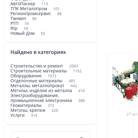
АвтоПаскер
113
ТПК Металлпром
101
Регионпромсервис
88
Twowin
80
РТП
59
Rtp
59
Новый Дом
50
Найдено в категориях
Строительство и ремонт
2083
Строительные материалы
1162
Оборудование
1072
Отделочные материалы
485
Металлы, металлопрокат
442
Метизы, изделия из металла
414
Электрооборудование,
промышленная электроника
388
Геоматериалы
372
Метизы, крепеж
329
27 окт
Услуги
314