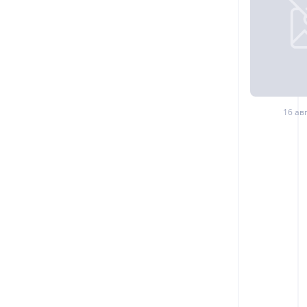
16 авг