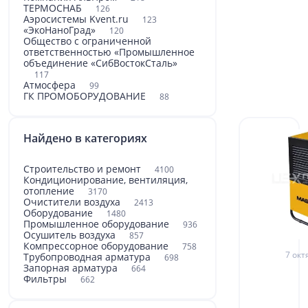
ТЕРМОСНАБ
126
Аэросистемы Kvent.ru
123
«ЭкоНаноГрад»
120
Общество с ограниченной
ответственностью «Промышленное
объединение «СибВостокСталь»
117
Атмосфера
99
ГК ПРОМОБОРУДОВАНИЕ
88
Найдено в категориях
Строительство и ремонт
4100
Кондиционирование, вентиляция,
отопление
3170
Очистители воздуха
2413
Оборудование
1480
Промышленное оборудование
936
Осушитель воздуха
857
Компрессорное оборудование
758
7 окт
Трубопроводная арматура
698
Запорная арматура
664
Фильтры
662