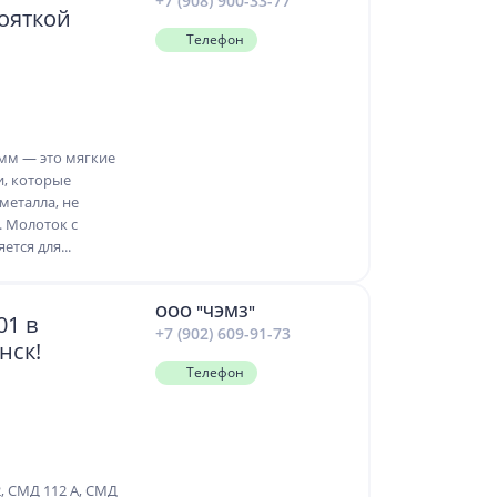
+7 (908) 900-33-77
кояткой
Телефон
мм — это мягкие
и, которые
металла, не
. Молоток с
тся для...
ООО "ЧЭМЗ"
01 в
+7 (902) 609-91-73
нск!
Телефон
, СМД 112 А, СМД