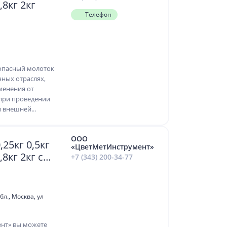
1,8кг 2кг
Телефон
опасный молоток
ных отраслях,
менения от
 при проведении
 внешней...
ООО
25кг 0,5кг
«ЦветМетИнструмент»
,8кг 2кг с
+7 (343) 200-34-77
в Москве
бл., Москва, ул
нт» вы можете