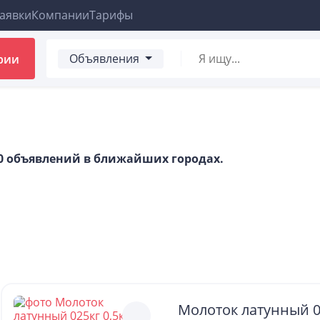
аявки
Компании
Тарифы
Объявления
рии
00 объявлений в ближайших городах.
Молоток латунный 02