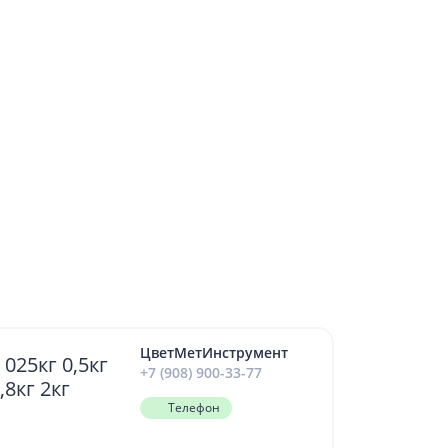
ЦветМетИнструмент
025кг 0,5кг
+7 (908) 900-33-77
1,8кг 2кг
Телефон