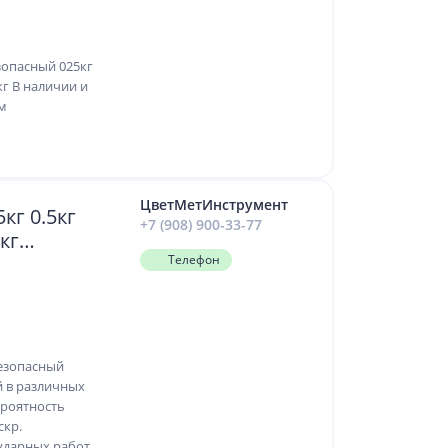
опасный 025кг
 2кг В наличии и
м
ЦветМетИнструмент
кг 0.5кг
+7 (908) 900-33-77
2кг
Телефон
езопасный
 в различных
ероятность
скр.
ударных работ