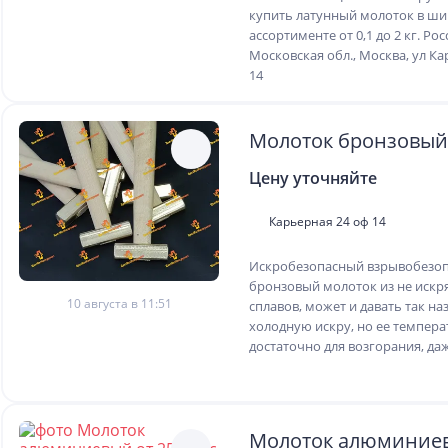
купить латунный молоток в ш
ассортименте от 0,1 до 2 кг. Ро
Московская обл., Москва, ул К
14
Молоток бронзовый 
Цену уточняйте
Карьерная 24 оф 14
Искробезопасный взрывобезо
бронзовый молоток из не иск
10 августа в 11:51
сплавов, может и давать так н
холодную искру, но ее темпера
достаточно для возгорания, даж
Молоток алюминиев