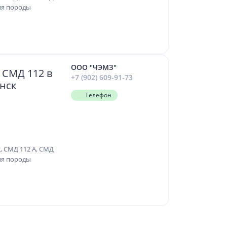
ия породы
ООО "ЧЭМЗ"
 СМД 112 в
+7 (902) 609-91-73
инск
Телефон
, СМД 112 А, СМД
ия породы