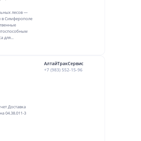
льных лесов —
ы в Симферополе
ственные
ентоспособным
 для...
АлтайТракСервис
+7 (983) 552-15-96
чет Доставка
а 04.38.011-3