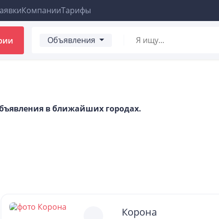
аявки
Компании
Тарифы
Объявления
рии
 объявления в ближайших городах.
Корона