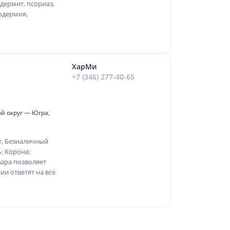
дермит, псориаз,
одермия,
ХарМи
+7 (346) 277-40-65
й округ — Югра,
т, Безналичный
: Корона;
ара позволяет
и ответят на все