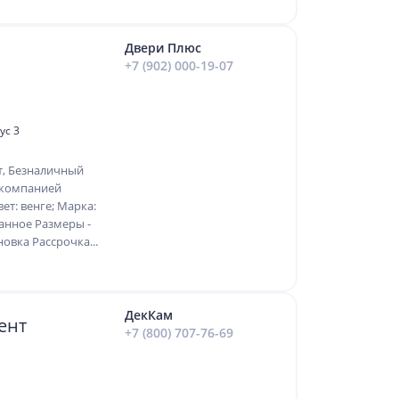
Двери Плюс
+7 (902) 000-19-07
ус 3
т, Безналичный
 компанией
т: венге; Марка:
анное Размеры -
овка Рассрочка...
ДекКам
ент
+7 (800) 707-76-69