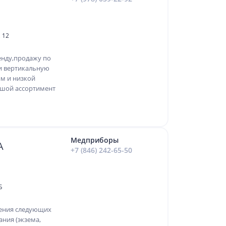
 12
енду,продажу по
и вертикальную
м и низкой
ьшой ассортимент
Медприборы
А
+7 (846) 242-65-50
Б
чения следующих
ания (экзема,