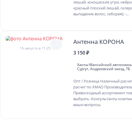
лишай, юношеские угри, нейро
красный плоский лишай, склер
выпадение волос, себорея); -...
Антенна КОРОНА
16 августа в 11:25
3 150 ₽
Ханты-Мансийский автономны
Сургут, Андреевский заезд, 7Б
Опт / Розница Наличный расче
расчет по ХМАО Производитель
Превосходный ассортимент тов
выбрать. Консультанты компани
ваши вопросы.