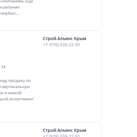
й компанией, Ещё
м компании
алубки:...
Строй-Альянс Крым
+7 (978) 039-22-92
 12
енду,продажу по
и вертикальную
м и низкой
ьшой ассортимент
Строй-Альянс Крым
+7 (978) 039-22-92