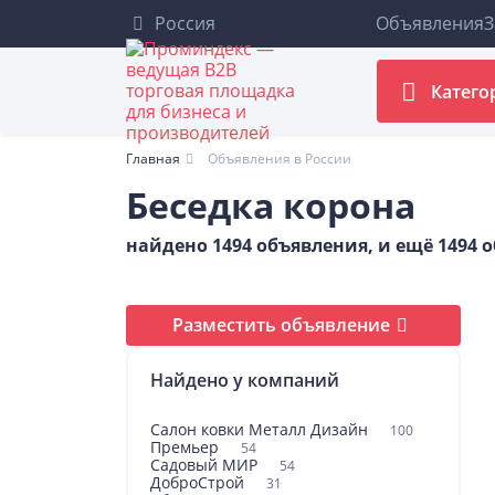
Россия
Объявления
З
Катего
Главная
Объявления в России
Беседка корона
найдено 1494 объявления, и ещё 1494
Разместить объявление
Найдено у компаний
Салон ковки Металл Дизайн
100
Премьер
54
Садовый МИР
54
ДоброСтрой
31