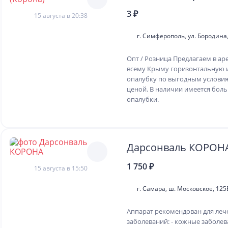
3 ₽
15 августа в 20:38
г. Симферополь, ул. Бородина,
Опт / Розница Предлагаем в ар
всему Крыму горизонтальную 
опалубку по выгодным условия
ценой. В наличии имеется бол
опалубки.
Дарсонваль КОРОН
1 750 ₽
15 августа в 15:50
г. Самара, ш. Московское, 125
Аппарат рекомендован для ле
заболеваний: - кожные заболев