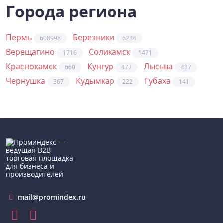
Города региона
Пермь
Березники
608998
6234
Верещагино
Соликамск
1716
1471
Краснокамск
Кунгур
Лысьва
660
477
437
Чернушка
Кудымкар
Губаха
367
222
141
mail@promindex.ru