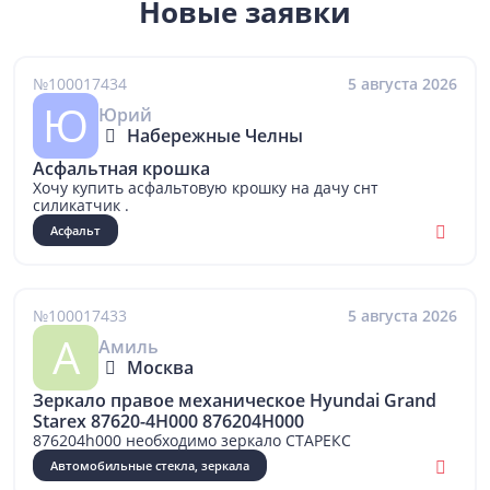
Новые заявки
№100017434
5 августа 2026
Ю
Юрий
Набережные Челны
Асфальтная крошка
Хочу купить асфальтовую крошку на дачу снт
силикатчик .
Асфальт
№100017433
5 августа 2026
А
Амиль
Москва
Зеркало правое механическое Hyundai Grand
Starex 87620-4H000 876204H000
876204h000 необходимо зеркало СТАРЕКС
Автомобильные стекла, зеркала