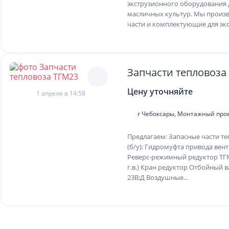
экструзионного оборудования 
масличных культур. Мы произ
части и комплектующие для экс
Запчасти тепловоза
Цену уточняйте
1 апреля в 14:58
г Чебоксары, Монтажный прое
Предлагаем: Запасные части те
(б/у): Гидромуфта привода вен
Реверс-режимный редуктор ТГМ 2
г.в.) Кран редуктор Отбойный 
23В;Д Воздушные...