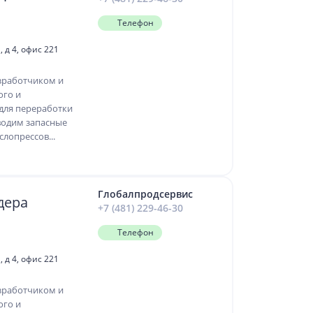
Телефон
 д 4, офис 221
зработчиком и
ого и
для переработки
водим запасные
лопрессов...
Глобалпродсервис
дера
+7 (481) 229-46-30
Телефон
 д 4, офис 221
зработчиком и
ого и