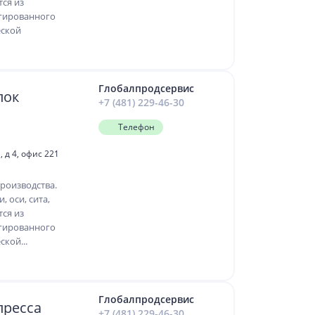
тся из
гированного
еской
Глобалпродсервис
лок
+7 (481) 229-46-30
Телефон
 д 4, офис 221
роизводства.
, оси, сита,
тся из
гированного
кой...
Глобалпродсервис
пресса
+7 (481) 229-46-30