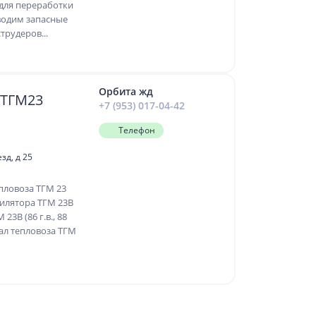
для переработки
водим запасные
трудеров...
Орбита жд
 ТГМ23
+7 (953) 017-04-42
Телефон
зд, д 25
пловоза ТГМ 23
тилятора ТГМ 23В
3В (86 г.в., 88
вал тепловоза ТГМ