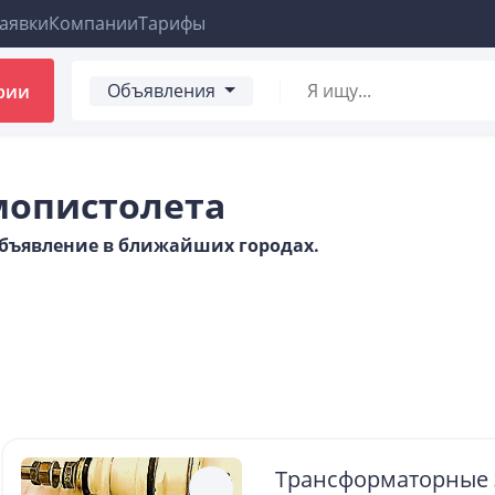
аявки
Компании
Тарифы
Объявления
рии
мопистолета
 объявление в ближайших городах.
Трансформаторные 