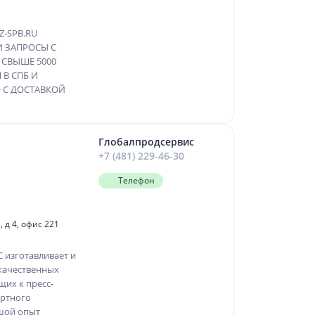
-SPB.RU
И ЗАПРОСЫ С
 СВЫШЕ 5000
В СПБ И
 С ДОСТАВКОЙ
Глобалпродсервис
+7 (481) 229-46-30
Телефон
 д 4, офис 221
изготавливает и
качественных
щих к пресс-
ортного
шой опыт