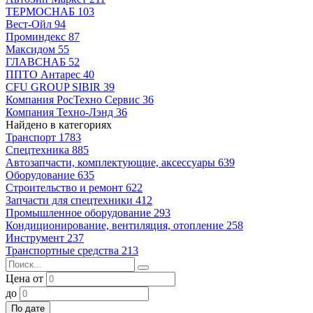
ТЕРМОСНАБ
103
Вест-Ойл
94
Проминдекс
87
Максидом
55
ГЛАВСНАБ
52
ППТО Антарес
40
CFU GROUP SIBIR
39
Компания РосТехно Сервис
36
Компания Техно-Лэнд
36
Найдено в категориях
Транспорт
1783
Спецтехника
885
Автозапчасти, комплектующие, аксессуары
639
Оборудование
635
Строительство и ремонт
622
Запчасти для спецтехники
412
Промышленное оборудование
293
Кондиционирование, вентиляция, отопление
258
Инструмент
237
Транспортные средства
213
Цена от
до
По дате