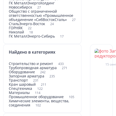
ГК МеталлЭнергоХолдинг
Новосибирск
27
Общество с ограниченной
ответственностью «Промышленное
объединение «СибВостокСталь»
27
СтальЭнерго-Восток
24
ГОРНЯК
22
Николай
18
ГК МеталлЭнерго-Сибирь
17
Найдено в категориях
Строительство и ремонт
433
15 сен
Трубопроводная арматура
271
Оборудование
242
Запорная арматура
235
Транспорт
231
Кран шаровый
211
Спецтехника
122
Материалы
114
Промышленное оборудование
105
Химические элементы, вещества,
соединения
102