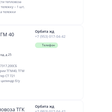
сти тепловоза
 тележку – 1 шт,
ма тележки
Орбита жд
ТГМ 40
+7 (953) 017-04-42
Телефон
зд, д 25
7317.200СБ
ерии ТГМ40, ТГМ
тер СТ 721
й цилиндр б/у
Орбита жд
ловоза ТГК
+7 (953) 017-04-42