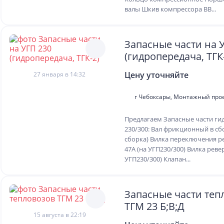
валы Шкив компрессора ВВ...
Запасные части на 
(гидропередача, ТГК
Цену уточняйте
27 января в 14:32
г Чебоксары, Монтажный прое
Предлагаем Запасные части ги
230/300: Вал фрикционный в сб
сборка) Вилка переключения р
47А (на УГП230/300) Вилка ревер
УГП230/300) Клапан...
Запасные части теп
ТГМ 23 Б;В;Д
15 августа в 22:19