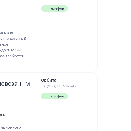
Телефон
лы, вал-
угие детали. В
ивное
индрических
за требуется...
Орбита
ловоза ТГМ
+7 (953) 017-04-42
Телефон
езд
зиционного