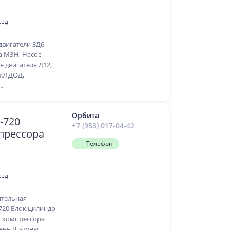
езд
двигатели 3Д6,
а МЗН, Насос
 двигателя Д12,
601ДОД,
.
Орбита
-720
+7 (953) 017-04-42
прессора
Телефон
езд
ительная
-720 Блок цилиндр
т компрессора
ень Шатуны,