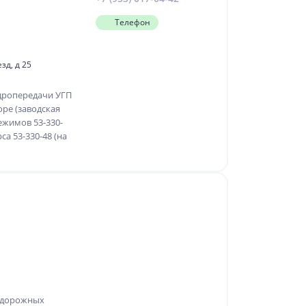
Телефон
зд, д 25
дропередачи УГП
оре (заводская
ежимов 53-330-
са 53-330-48 (на
одорожных