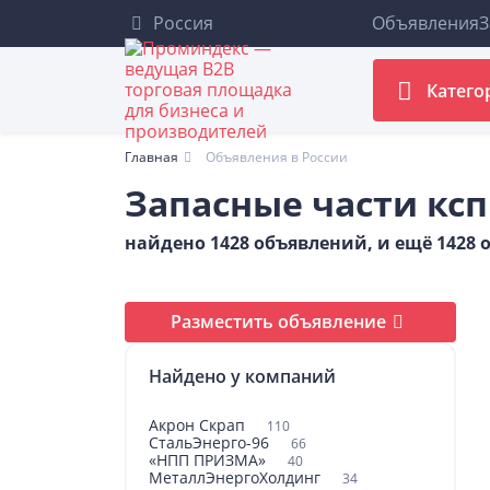
Россия
Объявления
З
Катего
Главная
Объявления в России
Запасные части ксп
найдено 1428 объявлений, и ещё 1428
Разместить объявление
Найдено у компаний
Акрон Скрап
110
СтальЭнерго-96
66
«НПП ПРИЗМА»
40
МеталлЭнергоХолдинг
34