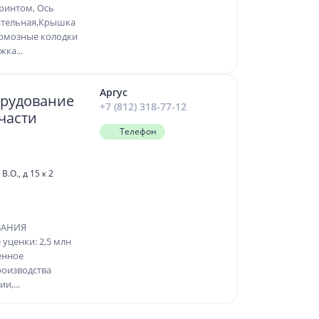
иринтом, Ось
ительная,Крышка
ормозные колодки
ка...
Аргус
рудование
+7 (812) 318-77-12
части
Телефон
.О., д 15 к 2
ВАНИЯ
уценки: 2,5 млн
енное
роизводства
и,...