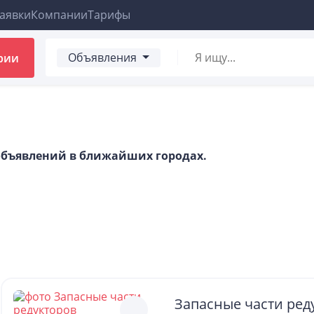
аявки
Компании
Тарифы
Объявления
рии
 объявлений в ближайших городах.
Запасные части ред