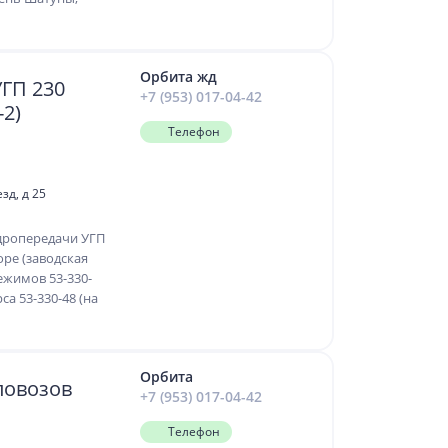
Орбита жд
УГП 230
+7 (953) 017-04-42
-2)
Телефон
зд, д 25
дропередачи УГП
оре (заводская
ежимов 53-330-
са 53-330-48 (на
Орбита
ловозов
+7 (953) 017-04-42
Телефон