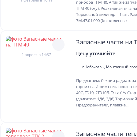
1 февраля в 10:11
прибора ТГМ 40. А так же запча
ТГМ 40 (б/у): Реактивная тяга на
Тормозной цилиндр – 1 шт, Ра
7М.47.01.000 (без колесных...
Запасные части на 
Цену уточняйте
1 апреля в 14:37
г Чебоксары, Монтажный прое
Предлагаем: Секции радиатора 
(произ-ва Ишим) тепловозов с
40С, ТЭ10, 2ТЭ10Л. Тяга б/у Стар
(двигателя 1Д6, 3Д6) Тормозно
Предохранители, плавкие...
Запасные части теп