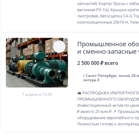
запчастей: Корпус буксы с лаб
вагонная РУ-1Ш, Крышка креп
смотровая, Автосцепка СА-3, Т
композиционные 25610-Н, Тележ
Промышленное обо
и сменно-запасные 
2 500 000 ₽ всего
г Санкт-Петербург, линия 26-я В
литера А
💼 РАСПРОДАЖА ИМПОРТНОГО
7 апреля в 15:39
ПРОМЫШЛЕННОГО ОБОРУДО
Инвестиционный актив по цене 
₽ вместо 25 млн ₽ 📌 Промышл
оборудование европейского п
Полностью готово к эксплуатаци