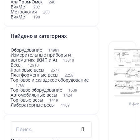
АллПром-Омск
240
ВикМет
207
Метрология
200
ВикМет
198
Найдено в категориях
Оборудование
14981
Измерительные приборы и
автоматика (КИП и А)
13010
Весы
12910
Крановые весы
2577
Платформенные весы
2258
Торговое и складское оборудование
1768
Торговое оборудование
1539
Автомобильные весы
1424
Торговые весы
1419
8 фев
Лабораторные весы
1169