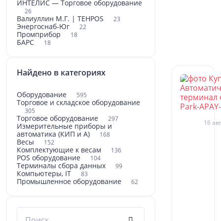
ИНТЕЛИС — Торговое оборудование
26
Валиуллин М.Г. | TEHPOS
23
Энергоснаб-Юг
22
Промприбор
18
БАРС
18
Найдено в категориях
Оборудование
595
Торговое и складское оборудование
305
Торговое оборудование
297
16 авг
Измерительные приборы и
автоматика (КИП и А)
168
Весы
152
Комплектующие к весам
136
POS оборудование
104
Терминалы сбора данных
99
Компьютеры, IT
83
Промышленное оборудование
62