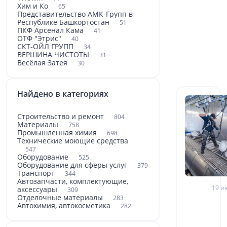
Хим и Ко
65
Представительство АМК-Групп в
Республике Башкортостан
51
ПКФ Арсенал Кама
41
ОТФ "Этрис"
40
СКТ-ОЙЛ ГРУПП
34
ВЕРШИНА ЧИСТОТЫ
31
Весёлая Затея
30
Найдено в категориях
Строительство и ремонт
804
Материалы
758
Промышленная химия
698
Технические моющие средства
547
Оборудование
525
Оборудование для сферы услуг
379
Транспорт
344
Автозапчасти, комплектующие,
19 и
аксессуары
309
Отделочные материалы
283
Автохимия, автокосметика
282