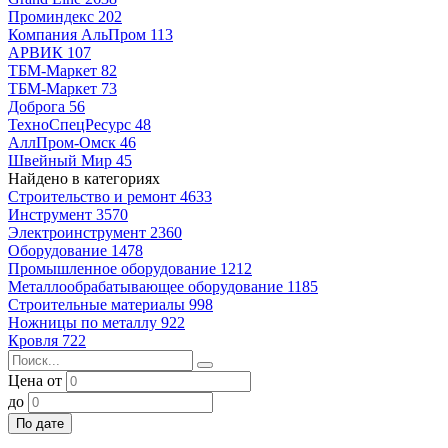
Проминдекс
202
Компания АльПром
113
АРВИК
107
ТБМ-Маркет
82
ТБМ-Маркет
73
Доброга
56
ТехноСпецРесурс
48
АллПром-Омск
46
Швейный Мир
45
Найдено в категориях
Строительство и ремонт
4633
Инструмент
3570
Электроинструмент
2360
Оборудование
1478
Промышленное оборудование
1212
Металлообрабатывающее оборудование
1185
Строительные материалы
998
Ножницы по металлу
922
Кровля
722
Цена от
до
По дате