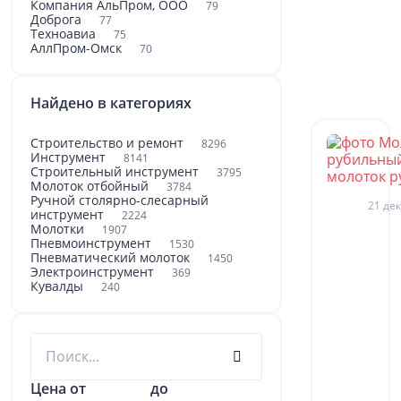
Компания АльПром, ООО
79
Доброга
77
Техноавиа
75
АллПром-Омск
70
Найдено в категориях
Строительство и ремонт
8296
Инструмент
8141
Строительный инструмент
3795
Молоток отбойный
3784
Ручной столярно-слесарный
21 дек
инструмент
2224
Молотки
1907
Пневмоинструмент
1530
Пневматический молоток
1450
Электроинструмент
369
Кувалды
240
Цена от
до