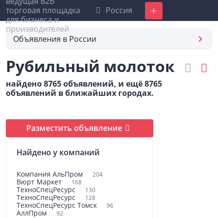
Россия
Добавить
Объявления в России
Рубильный молоток
найдено 8765 объявлений, и ещё 8765
объявлений в ближайших городах.
Разместить объявление
Найдено у компаний
Компания АльПром
204
Вюрт Маркет
168
ТехноСпецРесурс
130
ТехноСпецРесурс
128
ТехноСпецРесурс Томск
96
АллПром
92