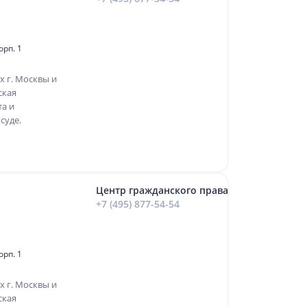
орп. 1
х г. Москвы и
ская
та и
суде.
Центр гражданского права
+7 (495) 877-54-54
орп. 1
х г. Москвы и
ская