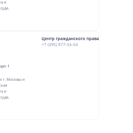
та и
суде.
Центр гражданского права
+7 (495) 877-54-54
орп. 1
х г. Москвы и
ская
та и
суде.