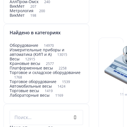
АллПром-Омск
240
ВикМет
207
Метрология
200
ВикМет
198
Найдено в категориях
Оборудование
14970
Измерительные приборы и
автоматика (КИП и А)
13015
Весы
12915
Крановые весы
2577
Платформенные весы
2258
Торговое и складское оборудование
1768
Торговое оборудование
1539
Автомобильные весы
1424
Торговые весы
1419
11 м
Лабораторные весы
1169