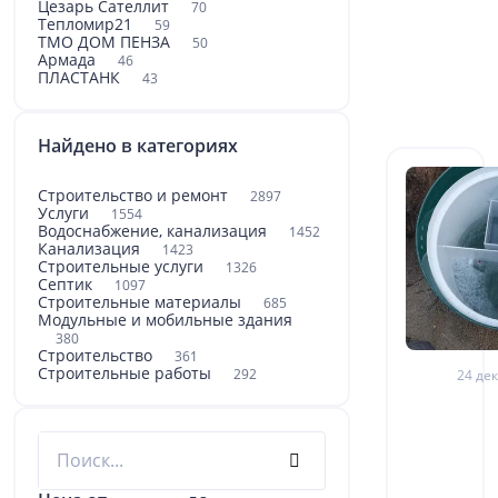
Цезарь Сателлит
70
Тепломир21
59
ТМО ДOM ПЕНЗА
50
Армада
46
ПЛАСТАНК
43
Найдено в категориях
Строительство и ремонт
2897
Услуги
1554
Водоснабжение, канализация
1452
Канализация
1423
Строительные услуги
1326
Септик
1097
Строительные материалы
685
Модульные и мобильные здания
380
Строительство
361
Строительные работы
292
24 дек