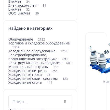
ВикМет
34
Электрокомплект
34
ВикМет
32
ООО ВикМет
30
Найдено в категориях
Оборудование
2122
Торговое и складское оборудование
1309
Холодильное оборудование
1263
Электрооборудование,
промышленная электроника
698
Электроустановочные изделия
609
Морозильные витрины
311
Холодильные витрины
255
Холодильные горки
241
Холодильные сплит-системы
123
9 ма
Холодильные столы
117