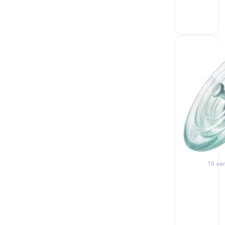
16 авг