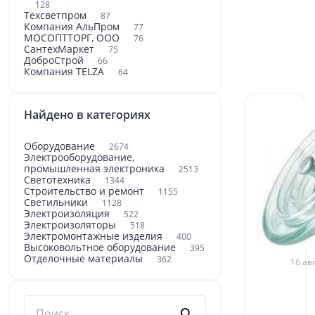
128
Техсветпром
87
Компания АльПром
77
МОСОПТТОРГ, ООО
76
СантехМаркет
75
ДоброСтрой
66
Компания TELZA
64
Найдено в категориях
Оборудование
2674
Электрооборудование,
промышленная электроника
2513
Светотехника
1344
Строительство и ремонт
1155
Светильники
1128
Электроизоляция
522
Электроизоляторы
518
Электромонтажные изделия
400
Высоковольтное оборудование
395
Отделочные материалы
362
16 авг