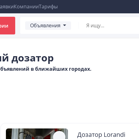
аявки
Компании
Тарифы
Объявления
рии
й дозатор
 объявлений в ближайших городах.
Дозатор Lorandi