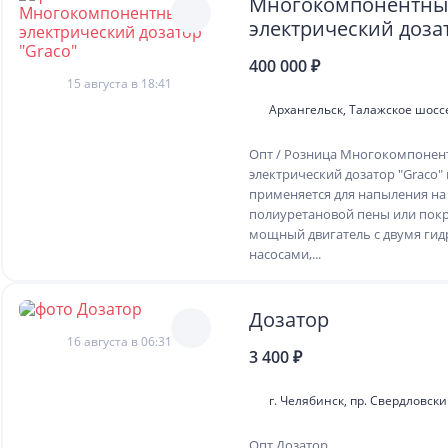
Многокомпонентн
электрический доза
400 000 ₽
15 августа в 18:41
Архангельск, Талажское шоссе
Опт / Розница Многокомпоне
электрический дозатор "Graco
применяется для напыления на
полиуретановой пены или пок
мощный двигатель с двумя ги
насосами,...
Дозатор
16 августа в 06:31
3 400 ₽
г. Челябинск, пр. Свердловски
Опт Дозатор