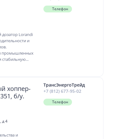
Телефон
 дозатор Lorandi
одительности и
ов.
ля промышленных
 стабильную...
ТрансЭнергоТрейд
й хоппер-
+7 (812) 677-95-02
51, б/у.
Телефон
, д 4
ельства и