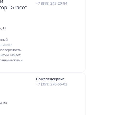
ый
+7 (818) 243-20-84
тор "Graco"
, 11
нтный
" широко
 поверхность
рытий. Имеет
дравлическими
Пожспецсервис
+7 (351) 270-55-02
й, 64