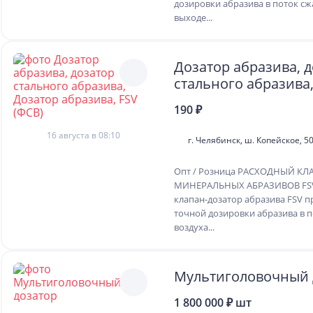
дозировки абразива в поток сж
выходе...
Дозатор абразива, 
стального абразива
абразива, FSV (ФСВ)
190 ₽
16 августа в 08:10
г. Челябинск, ш. Копейское, 5
Опт / Розница РАСХОДНЫЙ КЛ
МИНЕРАЛЬНЫХ АБРАЗИВОВ FSV
клапан-дозатор абразива FSV п
точной дозировки абразива в п
воздуха...
Мультиголовочный 
1 800 000 ₽ шт