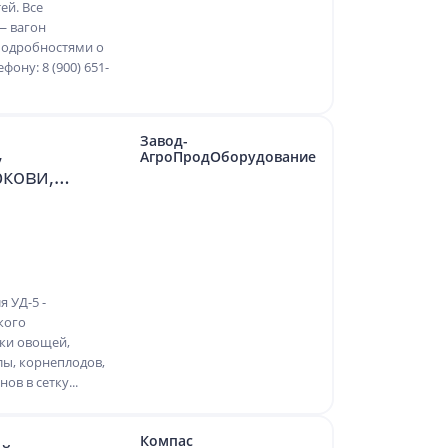
ей. Все
— вагон
 подробностями о
ону: 8 (900) 651-
Завод-
,
АгроПродОборудование
ркови,
 УД-5 -
кого
ки овощей,
лы, корнеплодов,
ов в сетку...
Компас