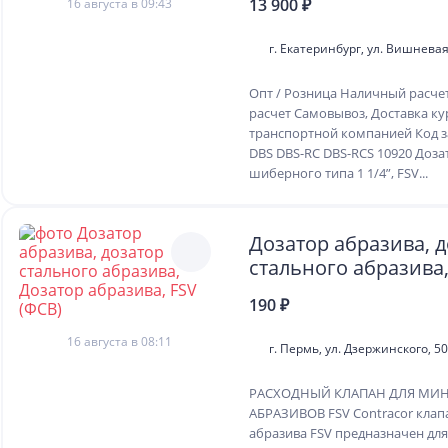
13 900 ₽
16 августа в 09:43
г. Екатеринбург, ул. Вишневая,
Опт / Розница Наличный расче
расчет Самовывоз, Доставка ку
транспортной компанией Код з
DBS DBS-RC DBS-RCS 10920 Доза
шиберного типа 1 1/4”, FSV...
Дозатор абразива, 
стального абразива
абразива, FSV (ФСВ)
190 ₽
16 августа в 08:11
г. Пермь, ул. Дзержинского, 50
РАСХОДНЫЙ КЛАПАН ДЛЯ МИ
АБРАЗИВОВ FSV Contracor клап
абразива FSV предназначен дл