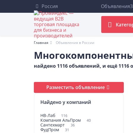
Россия
Объявления
З
Катего
Главная
Объявления в России
Многокомпонентны
найдено 1116 объявлений, и ещё 1116
Разместить объявление
Найдено у компаний
НВ-Лаб
116
Компания АльПром
40
Сантехмарт
36
ФудПром
31