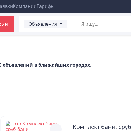
аявки
Компании
Тарифы
Объявления
рии
00 объявлений в ближайших городах.
Комплект бани, сру