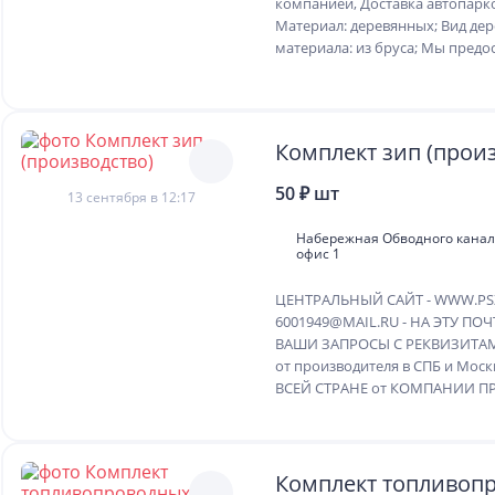
компанией, Доставка автопар
Материал: деревянных; Вид де
материала: из бруса; Мы предос
Комплект зип (прои
50 ₽ шт
13 сентября в 12:17
Набережная Обводного канала,
офис 1
ЦЕНТРАЛЬНЫЙ САЙТ - WWW.PSZ
6001949@MAIL.RU - НА ЭТУ ПО
ВАШИ ЗАПРОСЫ С РЕКВИЗИТАМИ
от производителя в СПБ и Мос
ВСЕЙ СТРАНЕ от КОМПАНИИ ПР
Комплект топливоп