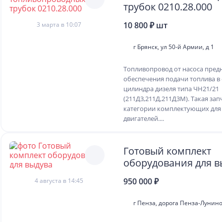
трубок 0210.28.000
10 800 ₽ шт
3 марта в 10:07
г Брянск, ул 50-й Армии, д 1
Топливопровод от насоса пред
обеспечения подачи топлива в
цилиндра дизеля типа ЧН21/21
(211Д3,211Д,211Д3М). Такая зап
категории комплектующих для
двигателей....
Готовый комплект
оборудования для в
950 000 ₽
4 августа в 14:45
г Пенза, дорога Пенза-Лунин