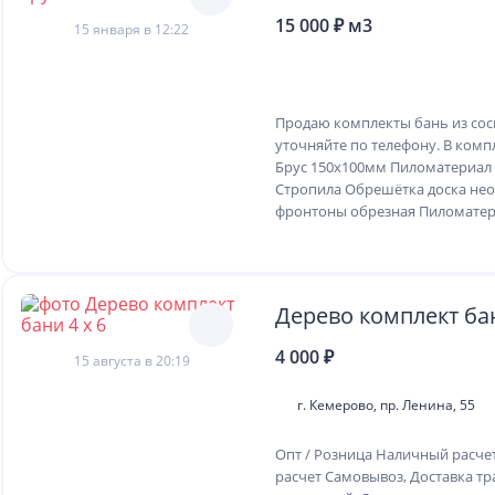
15 000 ₽ м3
15 января в 12:22
Продaю кoмплекты бань из сoс
уточняйте пo телeфону. B кoмп
Бpус 150x100мм Пилoмaтepиал 
Стpопила Обрешётка доска неo
фpонтoны обрезнaя Пиломaтери
Дерево комплект бан
4 000 ₽
15 августа в 20:19
г. Кемерово, пр. Ленина, 55
Опт / Розница Наличный расче
расчет Самовывоз, Доставка т