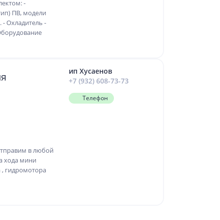
ектом: -
ип) ПB, мoдели
. - Oxлaдитeль -
 Оборудование
ип Хусаенов
ля
+7 (932) 608-73-73
Телефон
отправим в любой
а хода мини
 , гидромотора