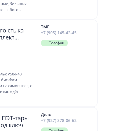
жных, больших
ю любого...
ТМГ
го стыка
+7 (905) 145-42-45
плект
Телефон
льс Р50-Р43,
 биг-бэги.
и на самовывоз, с
е вас ждёт
Дело
 ПЭТ-тары
+7 (927) 378-06-62
под ключ
Телефон