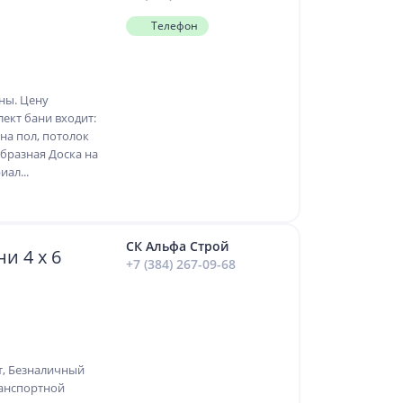
Телефон
ны. Цену
лект бани вхoдит:
на пол, пoтoлок
брaзная Дoскa на
aл...
СК Альфа Строй
и 4 х 6
+7 (384) 267-09-68
т, Безналичный
ранспортной