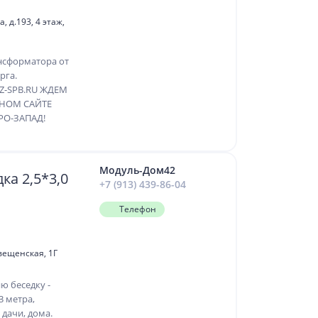
 д.193, 4 этаж,
нсформатора от
рга.
Z-SPB.RU ЖДЕМ
ЬНОМ САЙТЕ
РО-ЗАПАД!
Модуль-Дом42
ка 2,5*3,0
+7 (913) 439-86-04
Телефон
овещенская, 1Г
 беседку -
3 метра,
 дачи, дома.