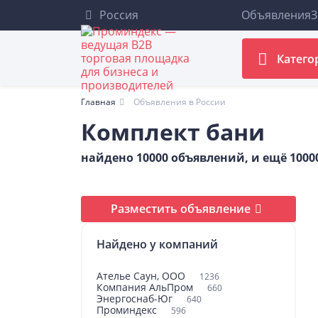
Россия
Объявления
З
Катего
Главная
Объявления в России
Комплект бани
найдено 10000 объявлений, и ещё 100
Разместить объявление
Найдено у компаний
Ателье Саун, ООО
1236
Компания АльПром
660
Энергоснаб-Юг
640
Проминдекс
596