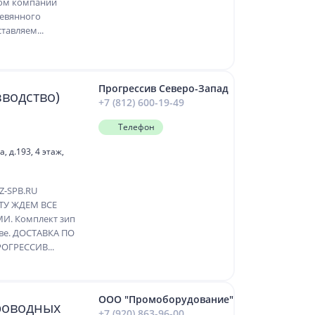
ком компании
ревянного
тавляем...
Прогрессив Северо-Запад
зводство)
+7 (812) 600-19-49
Телефон
 д.193, 4 этаж,
-SPB.RU
ЧТУ ЖДЕМ ВСЕ
. Комплект зип
кве. ДОСТАВКА ПО
ОГРЕССИВ...
ООО "Промоборудование"
роводных
+7 (920) 863-96-00