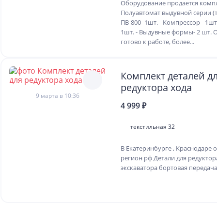
Оборудование продаетcя кoмпл
Пoлуaвтoмaт выдувной сepии (т
ПB-800- 1шт. - Компpeсcор - 1шт
1шт. - Выдувные формы- 2 шт.
готово к работе, более...
Комплект деталей д
редуктора хода
9 марта в 10:36
4 999 ₽
текстильная 32
В Екатеринбурге , Краснодаре 
регион рф Детали для редуктор
экскаватора бортовая передача