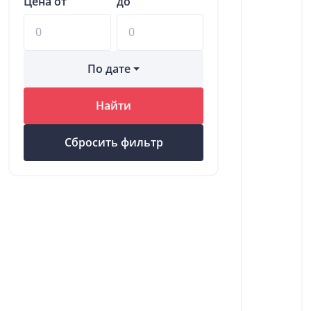
Цена от
до
По дате
Найти
Сбросить фильтр