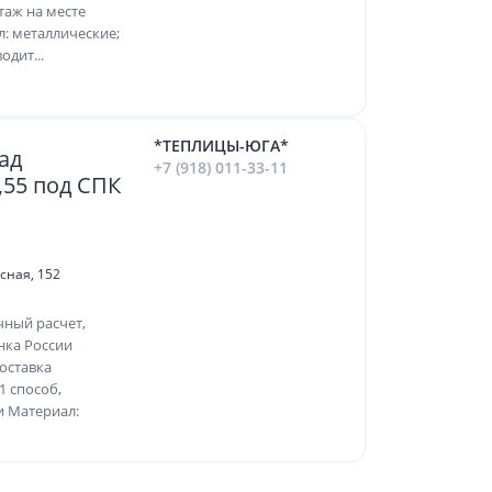
аж на месте
л: металлические;
дит...
*ТЕПЛИЦЫ-ЮГА*
ад
+7 (918) 011-33-11
,55 под СПК
асная, 152
чный расчет,
нка России
оставка
1 способ,
и Материал: