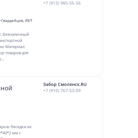
+7 (913) 985-55-56
в-Гвардейцев, 49/1
т, Безналичный
ранспортной
и; Материал:
р товаров для
...
Забор Смоленск.RU
чной
+7 (910) 767-53-09
аркас беседки из
*40*2 мм с