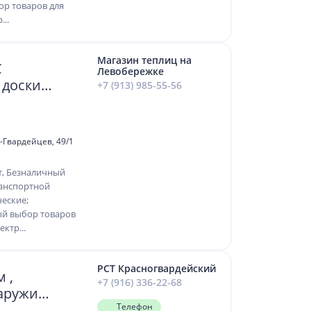
р товаров для
...
Магазин теплиц на
С
Левобережке
и доски
+7 (913) 985-55-56
в-Гвардейцев, 49/1
т, Безналичный
ранспортной
еские;
ый выбор товаров
ктр...
РСТ Красногвардейский
 ,
+7 (916) 336-22-68
наружи
, цена
Телефон