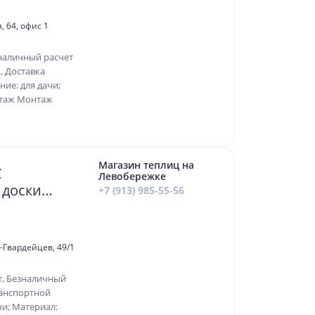
, 64, офис 1
наличный расчет
, Доставка
ие: для дачи;
нтаж Монтаж
Магазин теплиц на
С
Левобережке
и доски
+7 (913) 985-55-56
в-Гвардейцев, 49/1
т, Безналичный
ранспортной
и; Материал: