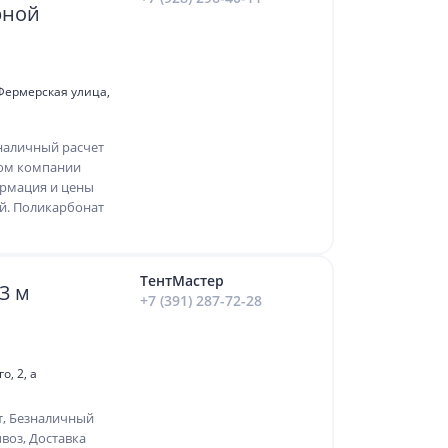
рной
 Фермерская улица,
наличный расчет
ком компании
ормация и цены
й. Поликарбонат
ТентМастер
3 м
+7 (391) 287-72-28
о, 2, а
т, Безналичный
воз, Доставка