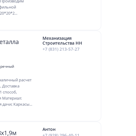
 Производим
офильной
0*20*2...
Механизация
еталла
Строительства НН
+7 (831) 213-57-27
Заречный
наличный расчет
, Доставка
1 способ,
и Материал:
 дачи; Каркасы...
Антон
8х1,9м
+7 (928) 296-40-11