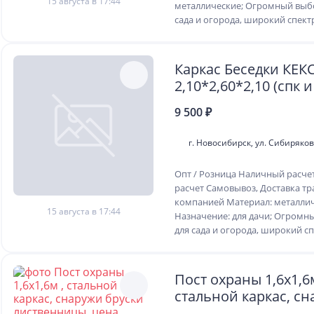
15 августа в 17:44
металлические; Огромный выбо
сада и огорода, широкий спектр
Каркас Беседки КЕК
2,10*2,60*2,10 (спк 
отдельно)
9 500 ₽
г. Новосибирск, ул. Сибиряко
Опт / Розница Наличный расче
расчет Самовывоз, Доставка т
компанией Материал: металлич
15 августа в 17:44
Назначение: для дачи; Огромн
для сада и огорода, широкий спе
Пост охраны 1,6х1,6м
стальной каркас, с
бруски лиственницы