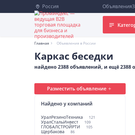
Россия
Объявления
З
Катего
Главная
Объявления в России
Каркас беседки
найдено 2388 объявлений, и ещё 2388
Разместить объявление
Найдено у компаний
УралРезиноТехника
121
УралСтальИнвест
109
ГЛОБАЛСТРОЙРТИ
105
Щербакова
86