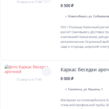
15 августа в 17:44
8 500 ₽
г. Новосибирск, ул. Сибиряко
Опт / Розница Наличный расче
расчет Самовывоз, Доставка т
компанией Назначение: для дач
металлические; Огромный выбо
сада и огорода, широкий спектр
Каркас беседки аро
8 000 ₽
15 августа в 17:45
г. Смоленск, ул. Кашена, 1
Материал: из поликарбоната; К
стальной профильной трубы 20