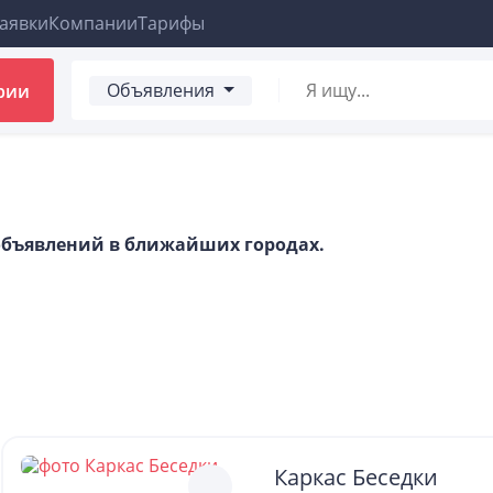
аявки
Компании
Тарифы
Объявления
рии
 объявлений в ближайших городах.
Каркас Беседки