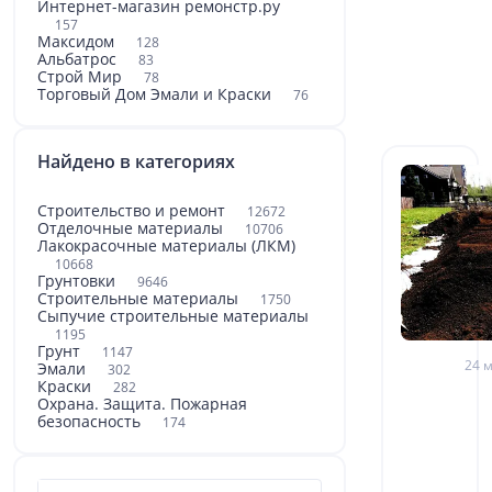
Интернет-магазин ремонстр.ру
157
Максидом
128
Альбатрос
83
Строй Мир
78
Торговый Дом Эмали и Краски
76
Найдено в категориях
Строительство и ремонт
12672
Отделочные материалы
10706
Лакокрасочные материалы (ЛКМ)
10668
Грунтовки
9646
Строительные материалы
1750
Сыпучие строительные материалы
1195
Грунт
1147
24 м
Эмали
302
Краски
282
Охрана. Защита. Пожарная
безопасность
174