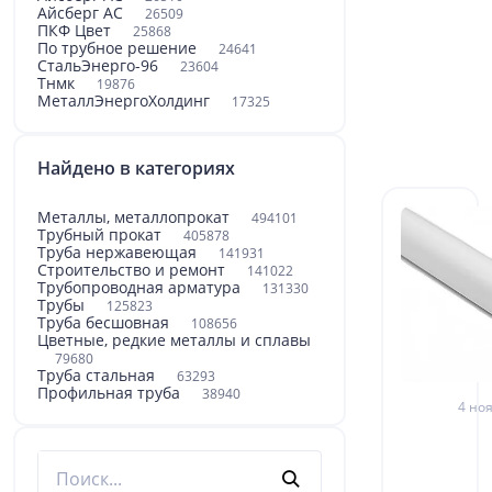
Айсберг АС
26509
ПКФ Цвет
25868
По трубное решение
24641
СтальЭнерго-96
23604
Тнмк
19876
МеталлЭнергоХолдинг
17325
Найдено в категориях
Металлы, металлопрокат
494101
Трубный прокат
405878
Труба нержавеющая
141931
Строительство и ремонт
141022
Трубопроводная арматура
131330
Трубы
125823
Труба бесшовная
108656
Цветные, редкие металлы и сплавы
79680
Труба стальная
63293
Профильная труба
38940
4 ноя