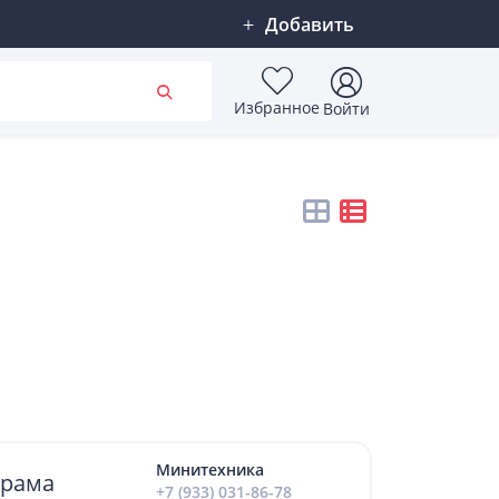
Добавить
Избранное
Войти
Минитехника
орама
+7 (933) 031-86-78