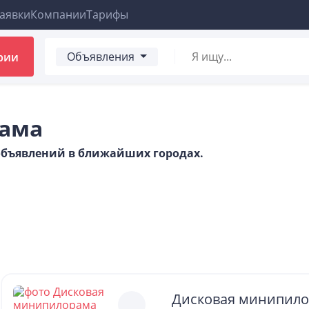
аявки
Компании
Тарифы
Объявления
рии
ама
 объявлений в ближайших городах.
Дисковая минипил