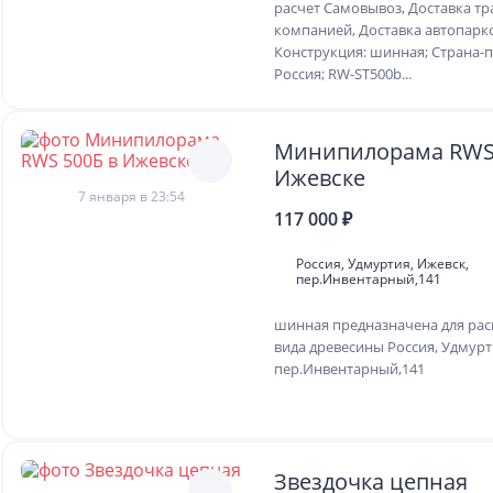
расчет Самовывоз, Доставка т
компанией, Доставка автопар
Конструкция: шинная; Страна-
Россия; RW-ST500b...
Минипилорама RWS 
Ижевске
7 января в 23:54
117 000 ₽
Россия, Удмуртия, Ижевск,
пер.Инвентарный,141
шинная предназначена для ра
вида древесины Россия, Удмурт
пер.Инвентарный,141
Звездочка цепная