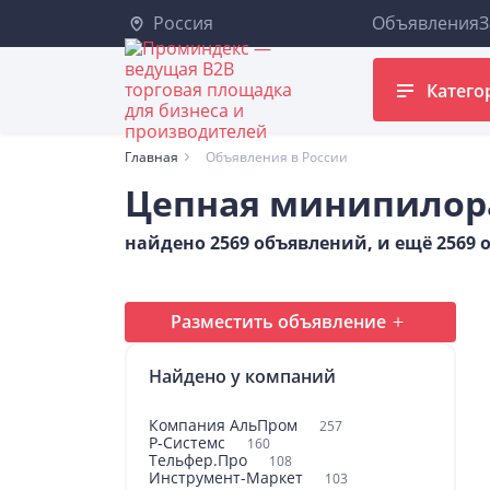
Россия
Объявления
З
Катего
Главная
Объявления в России
Цепная минипилор
найдено 2569 объявлений, и ещё 2569
Разместить объявление
Найдено у компаний
Компания АльПром
257
Р-Системс
160
Тельфер.Про
108
Инструмент-Маркет
103