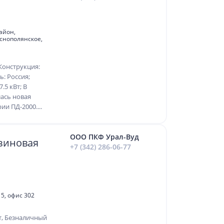
айон,
снополянское,
Конструкция:
ь: Россия;
.5 кВт; В
ась новая
и ПД-2000....
ООО ПКФ Урал-Вуд
зиновая
+7 (342) 286-06-77
 5, офис 302
т, Безналичный