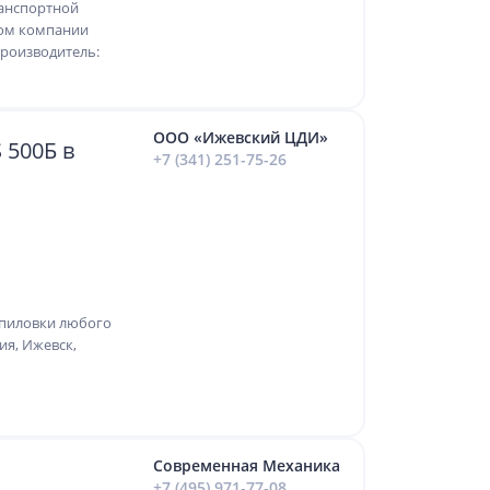
ранспортной
ком компании
производитель:
ООО «Ижевский ЦДИ»
500Б в
+7 (341) 251-75-26
спиловки любого
ия, Ижевск,
Современная Механика
+7 (495) 971-77-08