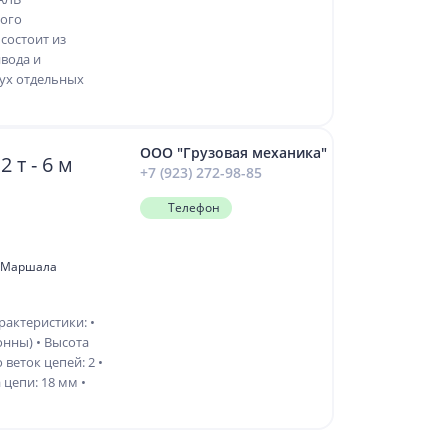
ного
состоит из
вода и
вух отдельных
ООО "Грузовая механика"
 т - 6 м
+7 (923) 272-98-85
Телефон
л. Маршала
актеристики: •
онны) • Высота
 веток цепей: 2 •
 цепи: 18 мм •