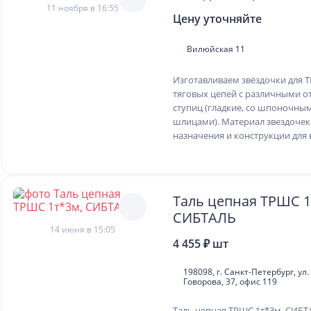
11 ноября в 16:55
Цену уточняйте
Вилюйская 11
Изготавливаем звёздочки для Т
тяговых цепей с различными о
ступиц (гладкие, со шпоночным
шлицами). Материал звездочек 
назначения и конструкции для 
Таль цепная ТРШС 1
СИБТАЛЬ
14 июня в 15:05
4 455 ₽ шт
198098, г. Санкт-Петербург, у
Говорова, 37, офис 119
Таль цепная ТРШС 1т*3м, СИБТ