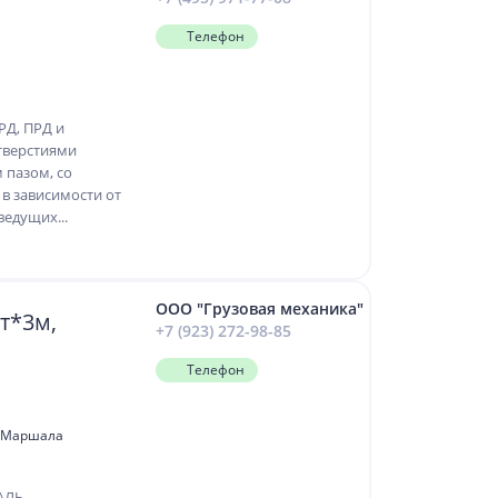
Телефон
РД, ПРД и
тверстиями
 пазом, со
в зависимости от
ведущих...
ООО "Грузовая механика"
т*3м,
+7 (923) 272-98-85
Телефон
л. Маршала
АЛЬ