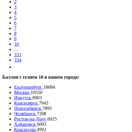
2
3
4
5
6
7
8
9
10
...
333
334
Баллон с гелием 10 в вашем городе:
Екатеринбург
18084
Москва
10550
Иркутск
8903
Красноярск
7943
Новосибирск
7895
Челябинск
7208
Ростов-на-Дону
6925
Хабаровск
6093
Краснодар
4992