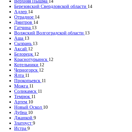
Верхняя Пышма
14
Березовский Свердловской области
14
Адлер
14
Отрадное
14
Дмитров
14
Гатчина
13
Волжский Волгоградской области
13
Аша
13
Сызрань
13
Аксай
12
Белорецк
12
Краснотурьинск
12
Котельники
12
Черногорск
12
Ялта
11
Прокопьевск
11
Можга
11
Соликамск
11
Темрюк
11
Артем
10
Новый Оскол
10
Дубна
10
Джанкой
9
Златоуст
9
Истра
9