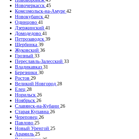
Новочеркасск
45
Комсомольск-на-Амуре
42
Новокубанск
42
Одинцово
41
Дзержинский
41
Домодедово
41
Петрозаводск
39
Щербинка
39
Жуковский
36
Грозный
33
Переславль-Залесский
33
Владикавказ
31
Березники
30
Ростов
29
Великий Новгород
28
Елец
28
Норильск
26
Ноябрьск
26
Славянск-на-Кубани
26
Старая Купавна
26
Череповец
26
Павлово
25
Новый Уренгой
25
Арамиль
25