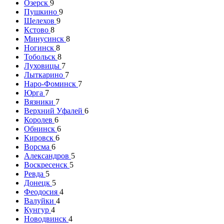
Озерск
9
Пушкино
9
Шелехов
9
Кстово
8
Минусинск
8
Ногинск
8
Тобольск
8
Луховицы
7
Лыткарино
7
Наро-Фоминск
7
Юрга
7
Вязники
7
Верхний Уфалей
6
Королев
6
Обнинск
6
Кировск
6
Ворсма
6
Александров
5
Воскресенск
5
Ревда
5
Донецк
5
Феодосия
4
Валуйки
4
Кунгур
4
Новодвинск
4