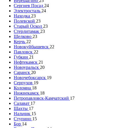
Верещагино
25
Сергиев Посад
24
Электросталь
24
Находка
23
Полевской
23
Старый Оскол
23
Стерлитамак
23
Щелково
23
Керчь
22
Новокуйбышевск
22
Павловск
22
Губкин
21
Нефтекамск
21
Новоуральск
20
Саранск
20
Новочебоксарск
19
Серпухов
19
Коломна
18
Нижнекамск
18
Петропавловск-Камчатский
17
Салават
17
Шахты
17
Нальчик
15
Ступино
15
Бор
14