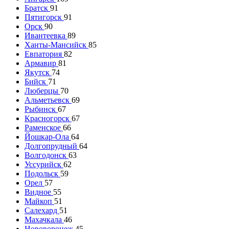
Братск
91
Пятигорск
91
Орск
90
Ивантеевка
89
Ханты-Мансийск
85
Евпатория
82
Армавир
81
Якутск
74
Бийск
71
Люберцы
70
Альметьевск
69
Рыбинск
67
Красногорск
67
Раменское
66
Йошкар-Ола
64
Долгопрудный
64
Волгодонск
63
Уссурийск
62
Подольск
59
Орел
57
Видное
55
Майкоп
51
Салехард
51
Махачкала
46
Нововоронеж
45