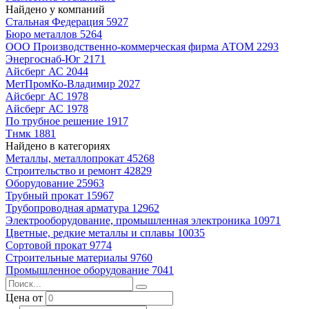
Найдено у компаний
Стальная Федерация
5927
Бюро металлов
5264
ООО Производственно-коммерческая фирма АТОМ
2293
Энергоснаб-Юг
2171
Айсберг АС
2044
МетПромКо-Владимир
2027
Айсберг АС
1978
Айсберг АС
1978
По трубное решение
1917
Тнмк
1881
Найдено в категориях
Металлы, металлопрокат
45268
Строительство и ремонт
42829
Оборудование
25963
Трубный прокат
15967
Трубопроводная арматура
12962
Электрооборудование, промышленная электроника
10971
Цветные, редкие металлы и сплавы
10035
Сортовой прокат
9774
Строительные материалы
9760
Промышленное оборудование
7041
Цена от