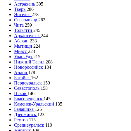
Астрахань
305
Тверь
286
Энгельс
278
Сыктывкар
262
Чита
259
Тольятти
245
Архангельск
244
Абакан
233
Мытищи
224
Миасс
223
Улан-Удэ
215
Нижний Тагил
208
Новороссийск
184
Анапа
178
Батайск
162
Первоуральск
159
Севастополь
158
Псков
146
Благовещенск
145
Каменск-Уральский
135
Балашиха
125
Дзержинск
123
Реутов
113
Среднеуральск
110
Ангарск
109