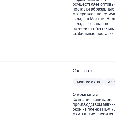
без ограничений по
осуществляет оптовы
пробегу. Работаем с
поставки абразивных
клиентами из Москвы
материалов напрямую
регионов России.
склада в Москве. Нал
складских запасов
позволяет обеспечив
стабильные поставки
предприятий и
снабженческих
организаций.
Окнатент
Мягкие окна
Алю
О компании:
Компания занимается
производством мягки
окон из пленки ПВХ 7
мкм, мягкие двери из