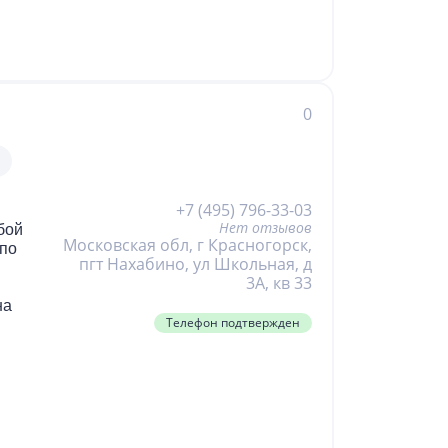
,
е,
 на
0
ные
+7 (495) 796-33-03
и
Нет отзывов
од к
бой
Московская обл, г Красногорск,
 по
пгт Нахабино, ул Школьная, д
т с
3А, кв 33
на
Телефон подтвержден
кие