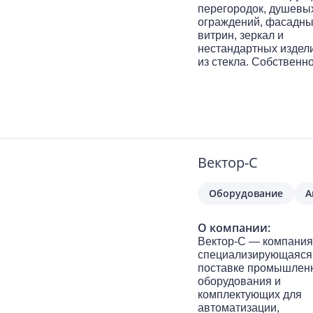
перегородок, душевы
ограждений, фасадн
витрин, зеркал и
нестандартных издел
из стекла. Собственн
производство в Моск
позволяет
контролировать качес
на каждом этапе — от
нарезки стекла до
монтажа. Работаем с
закалённым, матовым
Вектор-С
триплексом, лакобеле
смарт-стеклом.
Оборудование
А
Принимаем заказы от
частных лиц, дизайн-
студий и строительны
О компании:
компаний. Выезд
Вектор-С — компания
замерщика по Москве
специализирующаяся
бесплатно в день
поставке промышлен
обращения.
оборудования и
комплектующих для
автоматизации,