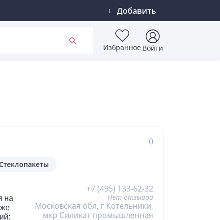
Добавить
Избранное
Войти
0
Стеклопакеты
+7 (495) 133-62-32
Нет отзывов
я на
Московская обл, г Котельники,
аже
мкр Силикат промышленная
ий: