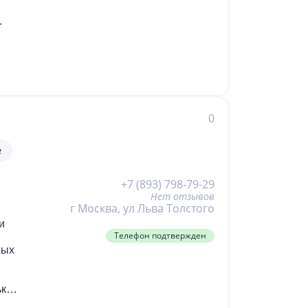
ие
ение
ыми
0
ле,
е
в и
е
+7 (893) 798-79-29
ики
Нет отзывов
г Москва, ул Льва Толстого
и
Телефон подтвержден
и
ти,
ных
ры,
,
ко.
ть