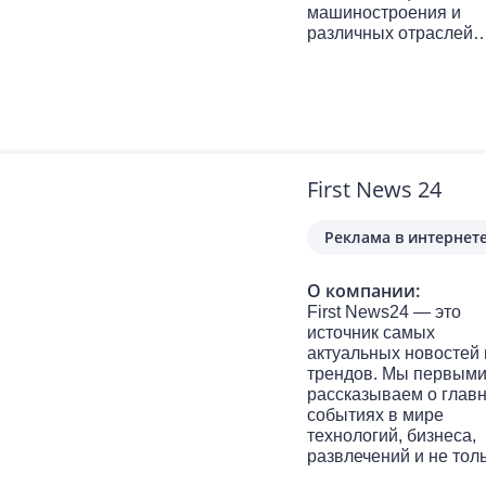
машиностроения и
различных отраслей
промышленности.
Основное направлен
деятельности —
комплексное обеспеч
предприятий надежн
и современными
решениями, включая
First News 24
поставку датчиков, ре
разъемов, кабелей,
Реклама в интернет
модулей, кнопок
управления, автомато
выключателей, а такж
О компании:
компонентов гидравл
First News24 — это
и позиционеров.
источник самых
Компания предлагает
актуальных новостей 
широкий ассортимент
трендов. Мы первым
датчиков: безопаснос
рассказываем о глав
давления, температу
событиях в мире
уровня, расхода,
технологий, бизнеса,
вибрации и состояния
развлечений и не толь
скорости и вращения,
Наша миссия — дава