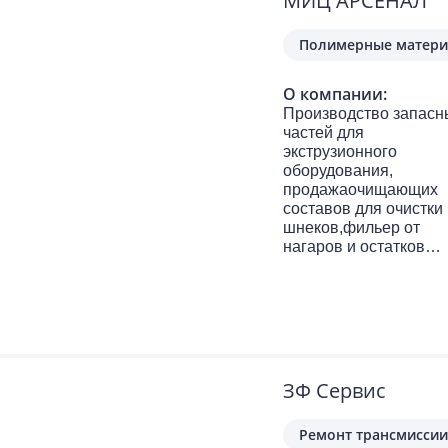
МИЦ АРСЕНАЛ
Полимерные матери
О компании:
Производство запасн
частей для
экструзионного
оборудования,
продажаочищающих
составов для очистки
шнеков,фильер от
нагаров и остатков
полимеров.Фильерны
пасты Блиц,Ультразол
Очищающая эмульси
Cresoton, (Coratex)
ЗФ Сервис
Ремонт трансмиссии