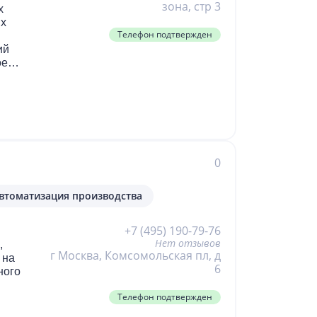
зона, стр 3
х
ых
Телефон подтвержден
ий
ое
ве
тво
,
0
м и
втоматизация производства
х
+7 (495) 190-79-76
Нет отзывов
,
г Москва, Комсомольская пл, д
 на
6
ного
Телефон подтвержден