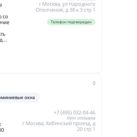
г Москва, ул Народного
е
Ополчения, д 38 к 3 стр 1
 и
 со
Телефон подтвержден
ичие
ать
 для
0
миниевые окна
+7 (495) 032-04-46
Нет отзывов
г Москва, Хибинский проезд, д
х
20 стр 1
00