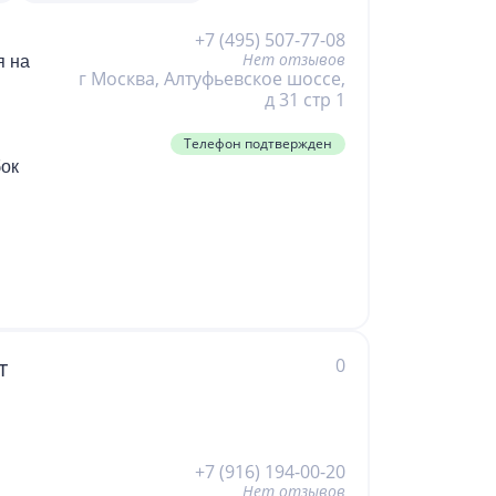
+7 (495) 507-77-08
Нет отзывов
я на
г Москва, Алтуфьевское шоссе,
д 31 стр 1
Телефон подтвержден
бок
ift)
а
,
i,
0
т
 и
на
+7 (916) 194-00-20
 лет
Нет отзывов