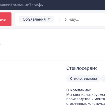
аявки
Компании
Тарифы
Объявления
рии
е
Стеклосервис
Стекло, зеркала
О компании:
Мы специализируемс
производстве и монт
стеклянных конструкц