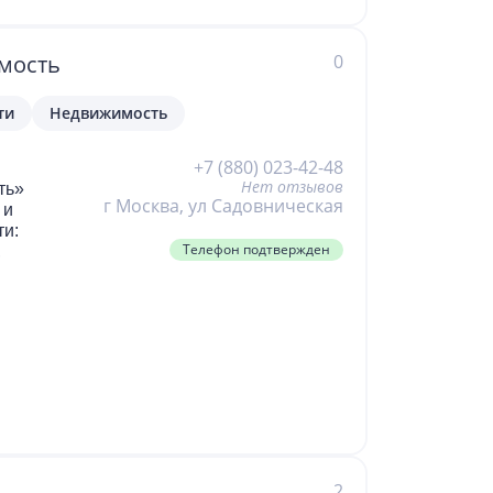
0
мость
ти
Недвижимость
+7 (880) 023-42-48
Нет отзывов
ть»
г Москва, ул Садовническая
 и
и:
Телефон подтвержден
,
2