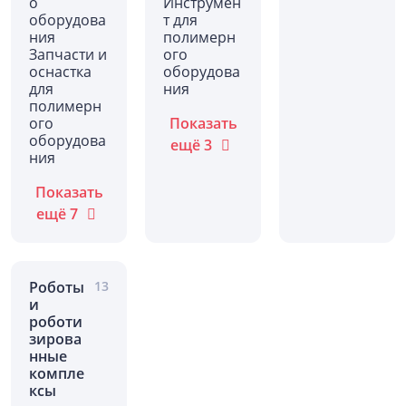
о
Инструмен
оборудова
т для
ния
полимерн
Запчасти и
ого
оснастка
оборудова
для
ния
полимерн
ого
Показать
оборудова
ещё
3
ния
Показать
ещё
7
Роботы
13
и
роботи
зирова
нные
компле
ксы