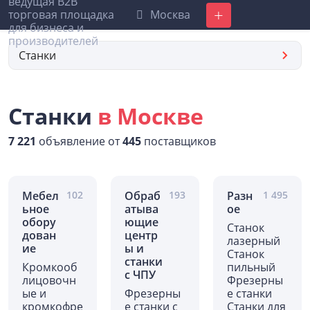
Москва
Добавить
Станки
Станки
в Москве
7 221
объявление от
445
поставщиков
Мебел
102
Обраб
193
Разн
1 495
ьное
атыва
ое
обору
ющие
Станок
дован
центр
лазерный
ие
ы и
Станок
станки
Кромкооб
пильный
с ЧПУ
лицовочн
Фрезерны
ые и
Фрезерны
е станки
кромкофре
е станки с
Станки для