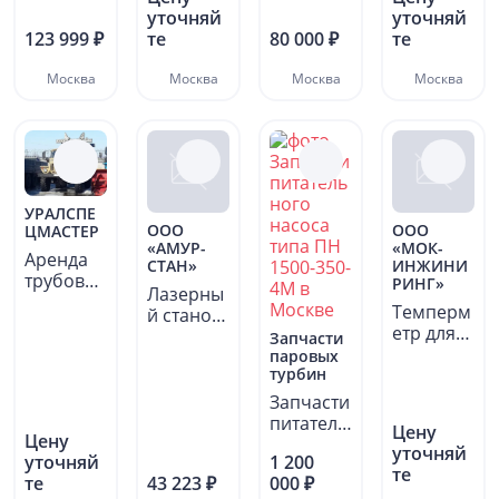
250-61-1,
уточняй
уточняй
395.25....
123 999 ₽
те
80 000 ₽
те
Москва
Москва
Москва
Москва
УРАЛСПЕ
ООО
ООО
ЦМАСТЕР
«АМУР-
«МОК-
Аренда
СТАН»
ИНЖИНИ
трубовоз
РИНГ»
Лазерны
а
Темперм
й станок
(трубопл
етр для
для
Запчасти
етевоза)
шоколад
резки и
паровых
турбин
а и
гравиров
эквивале
ки...
Запчасти
нтов...
питатель
Цену
Цену
ного
уточняй
уточняй
1 200
насоса
те
те
43 223 ₽
000 ₽
типа