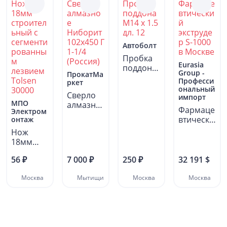
Автоболт
Пробка
Eurasia
поддона
Group -
ПрокатМа
М14 x 1.5
Професси
ркет
дл. 12
ональный
Сверло
импорт
МПО
алмазно
Фармаце
Электром
е
втически
онтаж
Ниборит
й
Нож
102х450 Г
экструде
18мм
1-1/4...
р S-1000
строител
в...
56 ₽
7 000 ₽
250 ₽
32 191 $
ьный с
сегменти
Москва
Мытищи
Москва
Москва
рованны
м...