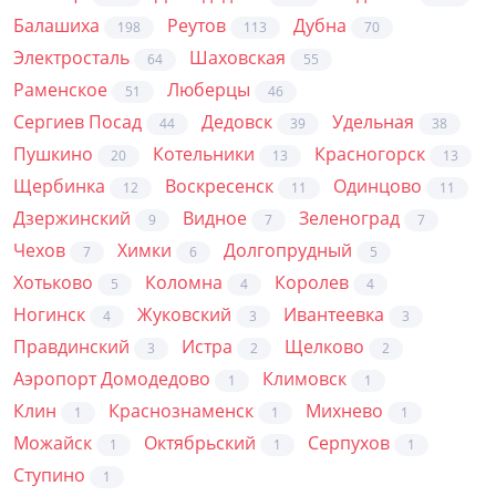
Балашиха
Реутов
Дубна
198
113
70
Электросталь
Шаховская
64
55
Раменское
Люберцы
51
46
Сергиев Посад
Дедовск
Удельная
44
39
38
Пушкино
Котельники
Красногорск
20
13
13
Щербинка
Воскресенск
Одинцово
12
11
11
Дзержинский
Видное
Зеленоград
9
7
7
Чехов
Химки
Долгопрудный
7
6
5
Хотьково
Коломна
Королев
5
4
4
Ногинск
Жуковский
Ивантеевка
4
3
3
Правдинский
Истра
Щелково
3
2
2
Аэропорт Домодедово
Климовск
1
1
Клин
Краснознаменск
Михнево
1
1
1
Можайск
Октябрьский
Серпухов
1
1
1
Ступино
1