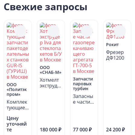
Свежие запросы
Рокит
Фрезер
ДФ1200
OOO
«СНАБ-М»
Запчасти
Хотмелт
паровых
ООО
экструде
турбин
«Политэк
р liva для
пром»
Запасны
стеклопа
Комплек
е части
кетов...
тующие
газопере
запчасти
качиваю
Цену
пакетоде
щего...
уточняй
лательны
те
180 000 ₽
77 000 ₽
24 200 ₽
х...