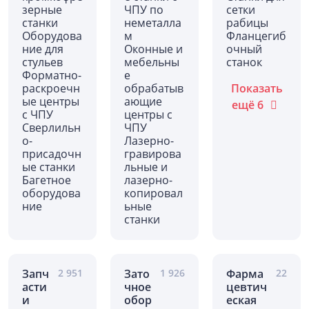
зерные
ЧПУ по
сетки
станки
неметалла
рабицы
Оборудова
м
Фланцегиб
ние для
Оконные и
очный
стульев
мебельны
станок
Форматно-
е
раскроечн
обрабатыв
Показать
ые центры
ающие
ещё
6
с ЧПУ
центры с
Сверлильн
ЧПУ
о-
Лазерно-
присадочн
гравирова
ые станки
льные и
Багетное
лазерно-
оборудова
копировал
ние
ьные
станки
Запч
2 951
Зато
1 926
Фарма
22
асти
чное
цевтич
и
обор
еская