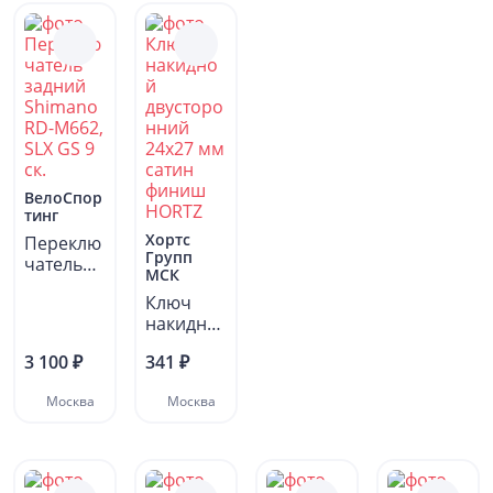
ВелоСпор
тинг
Хортс
Переклю
Групп
чатель
МСК
задний
Ключ
Shimano
накидно
RD-
й
M662,...
3 100 ₽
341 ₽
двусторо
нний
Москва
Москва
24х27
мм...