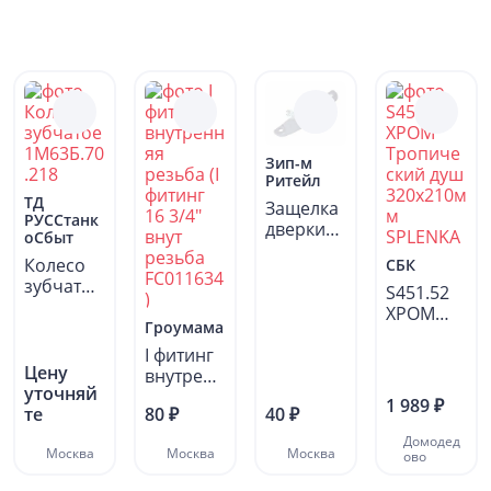
Зип-м
Ритейл
ТД
Защелка
РУССтанк
дверки
оСбыт
морозил
Колесо
СБК
ьной
зубчатое
камеры
S451.52
1М63Б.70
для...
ХРОМ
.218
Гроумама
Тропиче
I фитинг
ский душ
Цену
внутренн
320х210м
уточняй
яя
м...
1 989 ₽
те
80 ₽
40 ₽
резьба (I
фитинг...
Домодед
Москва
Москва
Москва
ово