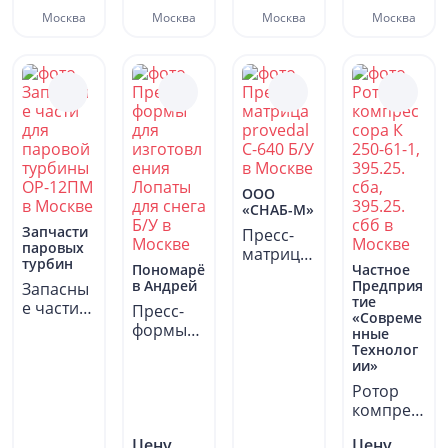
Москва
Москва
Москва
Москва
OOO
«СНАБ-М»
Запчасти
Пресс-
паровых
матрица
турбин
Пономарё
Частное
provedal
в Андрей
Предприя
Запасны
С-640 Б/У
тие
е части
Пресс-
в...
«Совреме
для
формы
нные
паровой
для
Технолог
турбины.
ии»
изготовл
..
ения
Ротор
Лопаты...
компрес
сора К
Цену
Цену