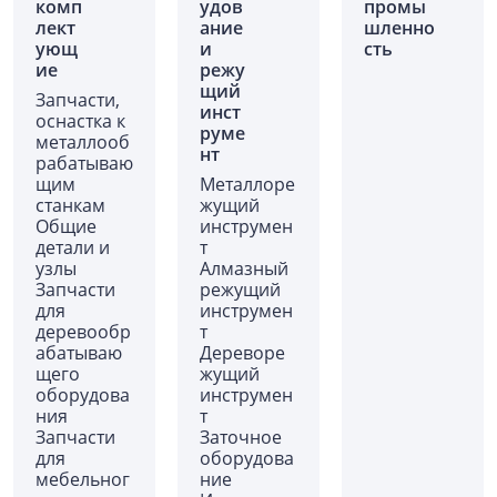
комп
удов
промы
лект
ание
шленно
ующ
и
сть
ие
режу
щий
Запчасти,
инст
оснастка к
руме
металлооб
нт
рабатываю
щим
Металлоре
станкам
жущий
Общие
инструмен
детали и
т
узлы
Алмазный
Запчасти
режущий
для
инструмен
деревообр
т
абатываю
Дереворе
щего
жущий
оборудова
инструмен
ния
т
Запчасти
Заточное
для
оборудова
мебельног
ние